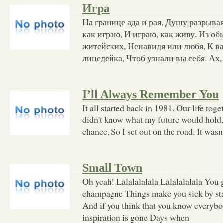
Игра
На границе ада и рая, Душу разрыва
как играю, И играю, как живу. Из о
житейских, Ненавидя или любя, К ва
лицедейка, Чтоб узнали вы себя. Ах,
I’ll Always Remember You
It all started back in 1981. Our life toge
didn't know what my future would hold,
chance, So I set out on the road. It wasn
Small Town
Oh yeah! Lalalalalala Lalalalalala You g
champagne Things make you sick by st
And if you think that you know everybo
inspiration is gone Days when