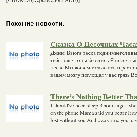
Похожие новости.
Сказка О Песочных Часа
Джин: Вьюга песка поднимается ввы
тебя, так что ты берегись Я песочный
песке Мы живем только век и раство
вашем мозгу поглощая у вас грязь В
There’s Nothing Better Th
I should've been sleep 3 hours ago I sh
on the phone Mama said you better lea
lost without you And everytime you're 