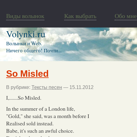
Виды волынок
Как выбрать
Обо мне
Volynki.ru
Волынки и Web.
Ничего общего! Почти...
So Misled
В рубрике:
Тексты песен
— 15.11.2012
I,.......So Misled.
In the summer of a London life,
"Gold," she said, was a month before I
Realised sold instead.
Babe, it's such an awful choice.