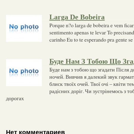
Larga De Bobeira
Porque n?o larga de bobeira e vem fica
sentimento apenas te levar To precisand
carinho Eu to te esperando pra gente s
Буде Нам З Тобою Що Зга
Буде нам з тобою що згадати Після 
ночей. Вивчив я далекий звук гарма
блиск твоїх очей. Твої очі – квіти те
радісних доріг. Чи зустрінемось з то
дорогах
Нет комментариев