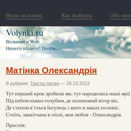
Виды волынок
Как выбрать
Обо мне
Volynki.ru
Волынки и Web.
Ничего общего! Почти...
Матінка Олександрія
В рубрике:
Тексты песен
— 26.10.2012
Тут перший крок зробили ми, тут народились наші мрії
Під небом ніжно-голубим, де полиновий вітер віє,
Де степом в’ється Інгулець і жито в маках половіє,
Стоїть, заквітчана в пісні, моя любов - Олександрія.
Приспів: