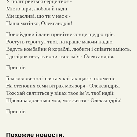
У політ рветься серце твоє -
Місто віри, любові й надії.
Ми щасливі, що ти у нас є -
Наша матінко, Олександрія!
Новобудови і лани привітне сонце щедро гріє.
Ростуть герої тут твої, на краще маючи надію.
Ведуть комбайни й кораблі, любити і співати вміють,
І до зірок несуть вони твоє ім’я - Олександрія.
Приспів
Благословенна і свята у квітах щастя пломеніє
На степових семи вітрах моя зоря - Олександрія.
Тож хай святиться у віках твоє ім’я, твої надії:
Щаслива доленька моя, моє життя - Олександрія!
Приспів
Похожие новости.