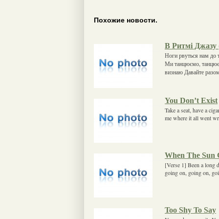
Похожие новости.
В Ритмі Джазу 
Ноги рвуться нам до 
Ми танцюємо, танцюєм
визнаю Давайте разо
You Don’t Exist
Take a seat, have a ciga
me where it all went w
When The Sun 
[Verse 1] Been a long d
going on, going on, go
Too Shy To Say