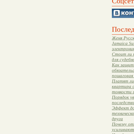
Соцсет
Послед
Женя Русск
Jamaica Su
электрони
Стоит ли 
для судебн
Как защити
обязательс
пошаговая
Платят ли 
квартира 
тонкости 
Порядок ув
последстви
Эффект до
техническ
друга
Почему от
усиливают