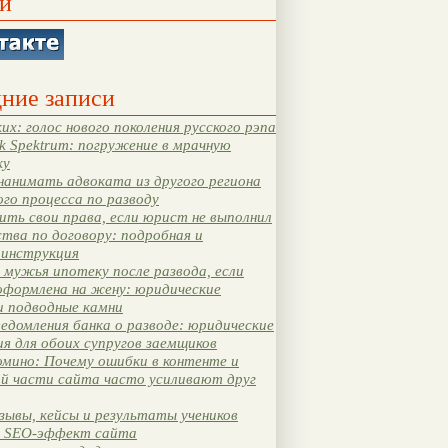
и
ние записи
их: голос нового поколения русского рэпа
k Spektrum: погружение в мрачную
ку
нанимать адвоката из другого региона
ого процесса по разводу
ть свои права, если юрист не выполнил
тва по договору: подробная и
 инструкция
мужья ипотеку после развода, если
оформлена на жену: юридические
и подводные камни
едомления банка о разводе: юридические
я для обоих супругов заемщиков
мино: Почему ошибки в контенте и
ой части сайта часто усиливают друг
зывы, кейсы и результаты учеников
 SEO-эффект сайта