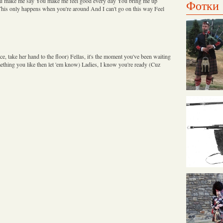
 make me say You make me feel good every day You bring me up
Фотки
is only happens when you're around And I can't go on this way Feel
ce, take her hand to the floor) Fellas, it's the moment you've been waiting
mething you like then let 'em know) Ladies, I know you're ready (Cuz