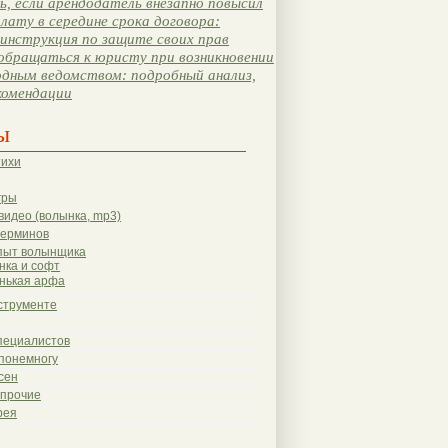
, если арендодатель внезапно повысил
лату в середине срока договора:
инструкция по защите своих прав
обращаться к юристу при возникновении
одным ведомством: подробный анализ,
комендации
ы
тихи
гры
видео (волынка, mp3)
терминов
пыт волынщика
нка и софт
нькая арфа
струменте
пециалистов
понемногу
сен
 прочие
рея