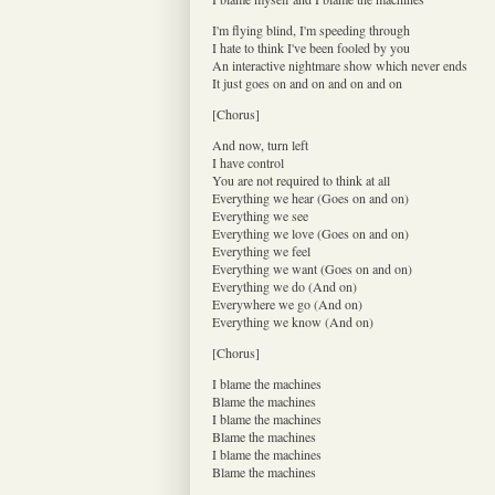
I'm flying blind, I'm speeding through
I hate to think I've been fooled by you
An interactive nightmare show which never ends
It just goes on and on and on and on
[Chorus]
And now, turn left
I have control
You are not required to think at all
Everything we hear (Goes on and on)
Everything we see
Everything we love (Goes on and on)
Everything we feel
Everything we want (Goes on and on)
Everything we do (And on)
Everywhere we go (And on)
Everything we know (And on)
[Chorus]
I blame the machines
Blame the machines
I blame the machines
Blame the machines
I blame the machines
Blame the machines