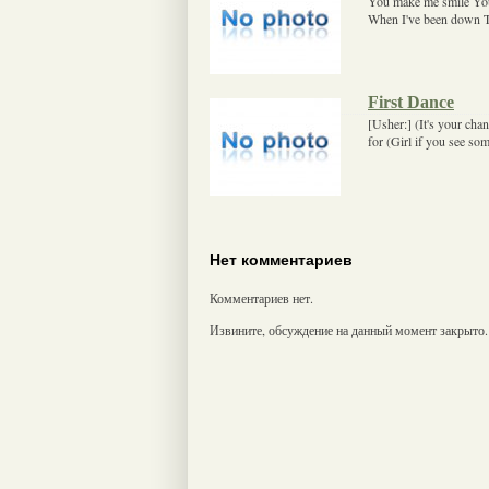
You make me smile You
When I've been down Th
First Dance
[Usher:] (It's your chan
for (Girl if you see so
Нет комментариев
Комментариев нет.
Извините, обсуждение на данный момент закрыто.