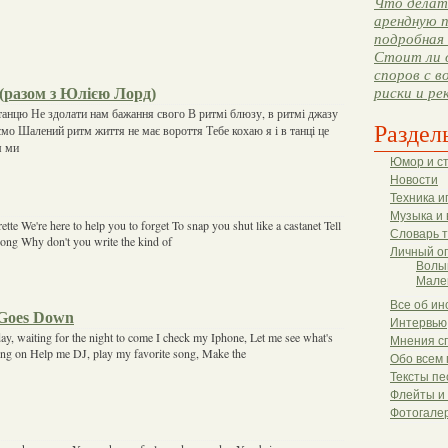
Что делать
арендную п
подробная 
Стоит ли 
споров с в
(разом з Юлією Лорд)
риски и ре
танцю Не здолати нам бажання свого В ритмі блюзу, в ритмі джазу
Раздел
о Шалений ритм життя не має вороття Тебе кохаю я і в танці це
м ми
Юмор и с
Новости
Техника и
Музыка и 
rette We're here to help you to forget To snap you shut like a castanet Tell
Словарь 
rong Why don't you write the kind of
Личный о
Волы
Мале
Все об ин
Goes Down
Интервью
ay, waiting for the night to come I check my Iphone, Let me see what's
Мнения с
ing on Help me DJ, play my favorite song, Make the
Обо всем 
Тексты пе
Флейты и
Фотогале