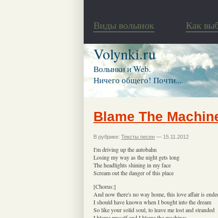
Виды волынок
Как вы
Volynki.ru
Волынки и Web.
Ничего общего! Почти...
Blame The Machin
В рубрике:
Тексты песен
— 15.11.2012
I'm driving up the autobahn
Losing my way as the night gets long
The headlights shining in my face
Scream out the danger of this place
[Chorus:]
And now there's no way home, this love affair is ende
I should have known when I bought into the dream
So like your solid soul, to leave me lost and stranded
I blame myself and I blame the machines