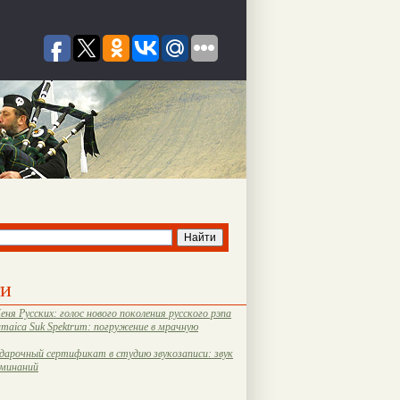
ти
еня Русских: голос нового поколения русского рэпа
amaica Suk Spektrum: погружение в мрачную
дарочный сертификат в студию звукозаписи: звук
оминаний