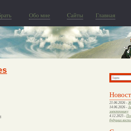
брать
Обо мне
Cайты
Главная
es
Новос
21.06.2026 -
Ж
14.06.2026 -
J
электронику
4.12.2025 -
По
d
будущих восп