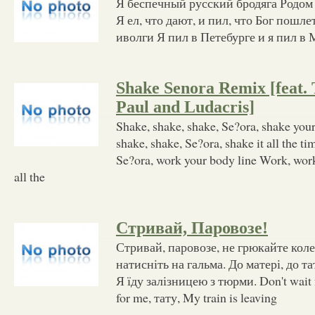
Я беспечный русский бродяга Родом 
Я ел, что дают, и пил, что Бог пошле
иволги Я пил в Петебурге и я пил в 
Shake Senora Remix [feat. 
Paul and Ludacris]
Shake, shake, shake, Se?ora, shake you
shake, shake, Se?ora, shake it all the t
Se?ora, work your body line Work, work
all the
Стривай, Паровозе!
Стривай, паровозе, не грюкайте коле
натисніть на гальма. До матері, до та
Я їду залізницею з тюрми. Don't wait f
for me, тату, My train is leaving