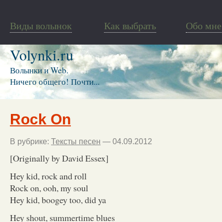
Виды волынок
Как выбрать
Обо мне
Volynki.ru
Волынки и Web.
Ничего общего! Почти...
Rock On
В рубрике:
Тексты песен
— 04.09.2012
[Originally by David Essex]
Hey kid, rock and roll
Rock on, ooh, my soul
Hey kid, boogey too, did ya
Hey shout, summertime blues