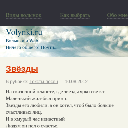
Виды волынок
Как выбрать
Обо мне
Volynki.ru
Волынки и Web.
Ничего общего! Почти...
Звёзды
В рубрике:
Тексты песен
— 10.08.2012
На сказочной планете, где звезды ярко светят
Маленький жил-был принц.
Звезды его любили, а он хотел, чтоб было больше
счастливых лиц.
И в хмурый час ненастный
Людям он пел о счастье.