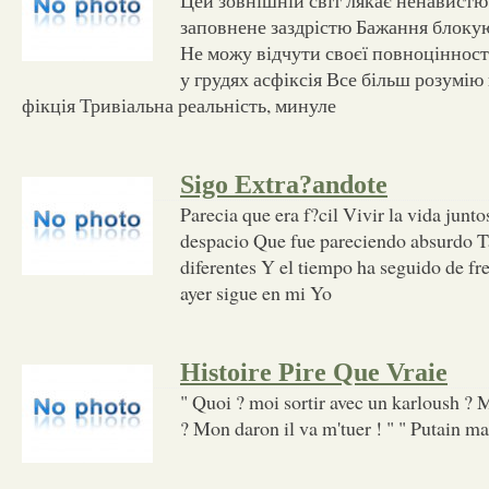
заповнене заздрістю Бажання блокую
Не можу відчути своєї повноцінност
у грудях асфіксія Все більш розумі
фікція Тривіальна реальність, минуле
Sigo Extra?andote
Parecia que era f?cil Vivir la vida junt
despacio Que fue pareciendo absurdo T
diferentes Y el tiempo ha seguido de fr
ayer sigue en mi Yo
Histoire Pire Que Vraie
" Quoi ? moi sortir avec un karloush ? 
? Mon daron il va m'tuer ! " " Putain mai