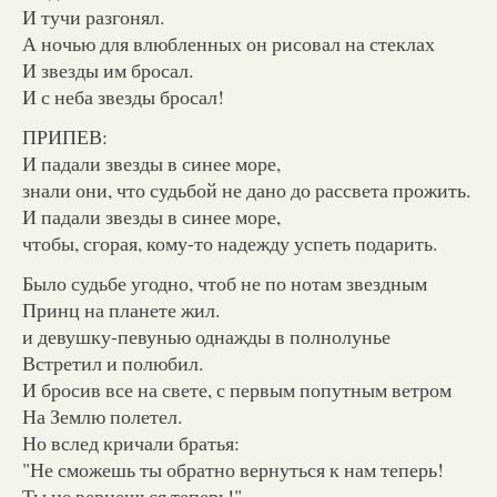
И тучи разгонял.
А ночью для влюбленных он рисовал на стеклах
И звезды им бросал.
И с неба звезды бросал!
ПРИПЕВ:
И падали звезды в синее море,
знали они, что судьбой не дано до рассвета прожить.
И падали звезды в синее море,
чтобы, сгорая, кому-то надежду успеть подарить.
Было судьбе угодно, чтоб не по нотам звездным
Принц на планете жил.
и девушку-певунью однажды в полнолунье
Встретил и полюбил.
И бросив все на свете, с первым попутным ветром
На Землю полетел.
Но вслед кричали братья:
"Не сможешь ты обратно вернуться к нам теперь!
Ты не вернешься теперь!"