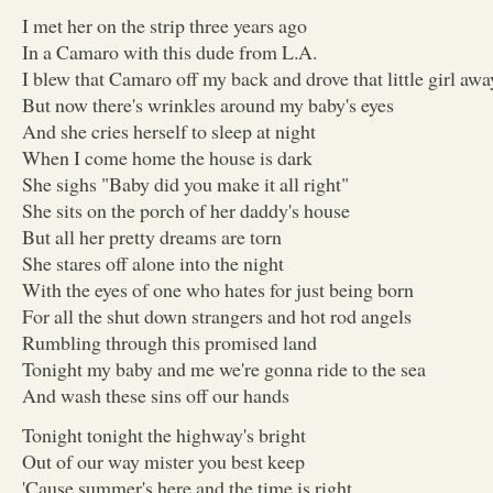
I met her on the strip three years ago
In a Camaro with this dude from L.A.
I blew that Camaro off my back and drove that little girl awa
But now there's wrinkles around my baby's eyes
And she cries herself to sleep at night
When I come home the house is dark
She sighs "Baby did you make it all right"
She sits on the porch of her daddy's house
But all her pretty dreams are torn
She stares off alone into the night
With the eyes of one who hates for just being born
For all the shut down strangers and hot rod angels
Rumbling through this promised land
Tonight my baby and me we're gonna ride to the sea
And wash these sins off our hands
Tonight tonight the highway's bright
Out of our way mister you best keep
'Cause summer's here and the time is right