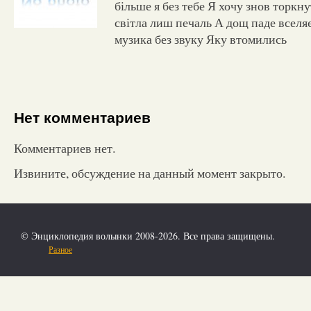
більше я без тебе Я хочу знов торкну
світла лиш печаль А дощ паде вселя
музика без звуку Яку втомились
Нет комментариев
Комментариев нет.
Извините, обсуждение на данный момент закрыто.
© Энциклопедия волынки 2008-2026. Все права защищены.
Разное