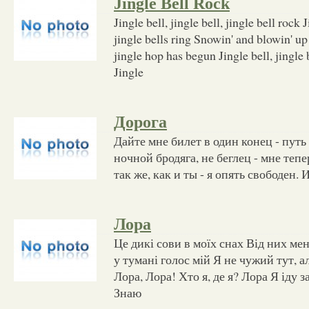
Jingle Bell Rock
Jingle bell, jingle bell, jingle bell rock
jingle bells ring Snowin' and blowin' u
jingle hop has begun Jingle bell, jingle b
Jingle
Дорога
Дайте мне билет в один конец - путь
ночной бродяга, не беглец - мне тепе
так же, как и ты - я опять свободен. 
Лора
Це дикі сови в моїх снах Від них мен
у тумані голос мій Я не чужий тут, ал
Лора, Лора! Хто я, де я? Лора Я іду з
Знаю