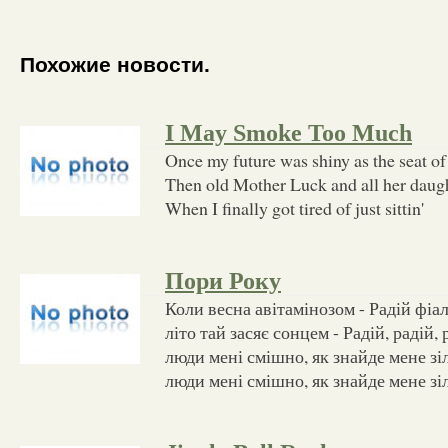
Похожие новости.
I May Smoke Too Much
Once my future was shiny as the seat of
Then old Mother Luck and all her daugh
When I finally got tired of just sittin'
Пори Року
Коли весна авітамінозом - Радій фіа
літо тай засяє сонцем - Радій, радій,
люди мені смішно, як знайде мене зі
люди мені смішно, як знайде мене зіл