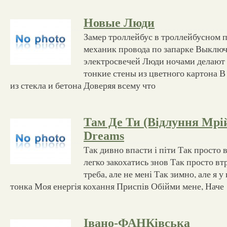
Новые Люди
Замер троллейбус в троллейбусном 
механик провода по запарке Выключ
электросвечей Люди ночами делают
тонкие стены из цветного картона В
из стекла и бетона Доверяя всему что
Там Де Ти (Відлуння Мрі
Dreams
Так дивно впасти і піти Так просто 
легко закохатись знов Так просто вт
треба, але не мені Так зимно, але я у
тонка Моя енергія кохання Приспів Обійми мене, Наче
Івано-ФАНКівська