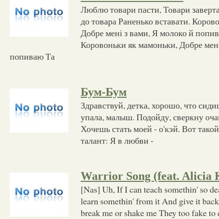
Люблю товари пасти, Товари заверт
до товара Раненько вставати. Коров
Добре мені з вами, Я молоко й попив
Коровоньки як мамоньки, Добре мені
попиваю Та
Бум-Бум
Здравствуй, детка, хорошо, что сиди
упала, малыш. Подойду, сверкну очам
Хочешь стать моей - о'кэй. Вот такой
талант: Я в любви -
Warrior Song (feat. Alicia 
[Nas] Uh, If I can teach somethin' so
learn somethin' from it And give it bac
break me or shake me They too fake to 