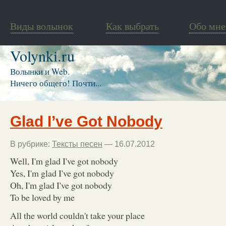
Виды волынок
Как выбрать
Обо мне
Volynki.ru
Волынки и Web.
Ничего общего! Почти...
Glad I’ve Got Nobody
В рубрике:
Тексты песен
— 16.07.2012
Well, I'm glad I've got nobody
Yes, I'm glad I've got nobody
Oh, I'm glad I've got nobody
To be loved by me
All the world couldn't take your place