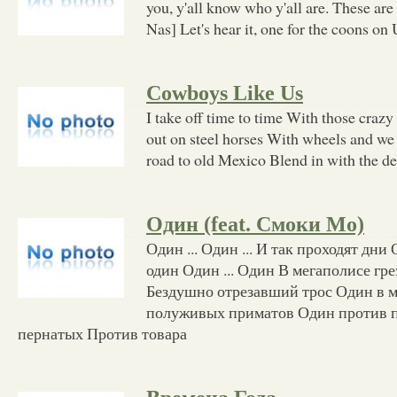
you, y'all know who y'all are. These are
Nas] Let's hear it, one for the coons o
Cowboys Like Us
I take off time to time With those craz
out on steel horses With wheels and we
road to old Mexico Blend in with the de
Один (feat. Смоки Мо)
Один ... Один ... И так проходят дни
один Один ... Один В мегаполисе гре
Бездушно отрезавший трос Один в м
полуживых приматов Один против п
пернатых Против товара