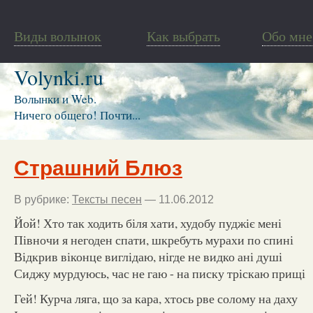
Виды волынок
Как выбрать
Обо мне
Volynki.ru
Волынки и Web.
Ничего общего! Почти...
Страшний Блюз
В рубрике:
Тексты песен
— 11.06.2012
Йой! Хто так ходить біля хати, худобу пуджіє мені
Півночи я негоден спати, шкребуть мурахи по спині
Відкрив віконце виглідаю, нігде не видко ані душі
Сиджу мурдуюсь, час не гаю - на писку тріскаю прищі
Гей! Курча ляга, що за кара, хтось рве солому на даху