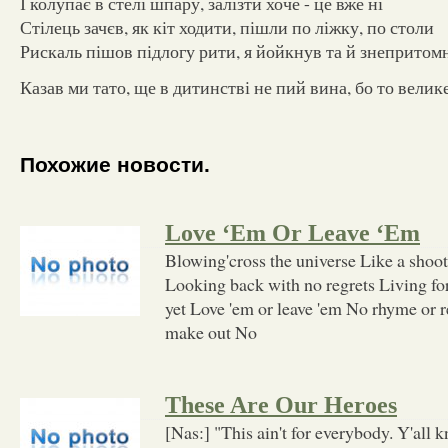
І колупає в стелі шпару, залізти хоче - це вже ні
Стілець зачєв, як кіт ходити, пішли по ліжку, по столи
Рискаль пішов підлогу рити, я йойкнув та й знепритом
Казав ми тато, ще в дитинстві не пий вина, бо то велике 
Похожие новости.
Love ‘Em Or Leave ‘Em
Blowing'cross the universe Like a shooti
Looking back with no regrets Living fo
yet Love 'em or leave 'em No rhyme or 
make out No
These Are Our Heroes
[Nas:] "This ain't for everybody. Y'all 