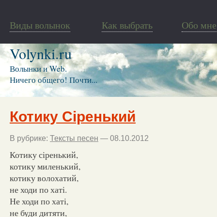
Виды волынок
Как выбрать
Обо мне
Volynki.ru
Волынки и Web.
Ничего общего! Почти...
Котику Сіренький
В рубрике:
Тексты песен
— 08.10.2012
Котику сіренький,
котику миленький,
котику волохатий,
не ходи по хаті.
Не ходи по хаті,
не буди дитяти,