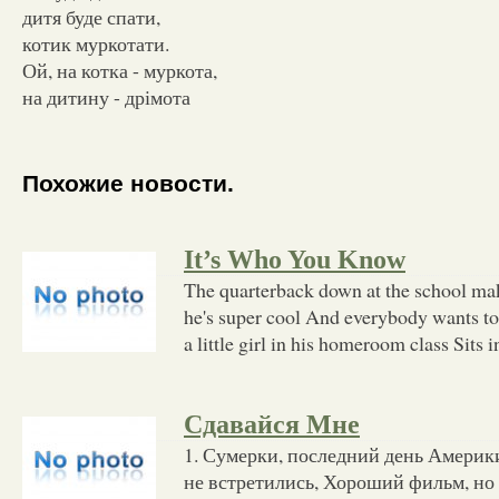
дитя буде спати,
котик муркотати.
Ой, на котка - муркота,
на дитину - дрімота
Похожие новости.
It’s Who You Know
The quarterback down at the school make
he's super cool And everybody wants to 
a little girl in his homeroom class Sits 
Сдавайся Мне
1. Сумерки, последний день Америки
не встретились, Хороший фильм, но