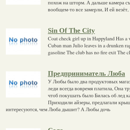
похож на шторм. А дальше камера с
вообщем-то все замерли, И ей везёт,
Sin Of The City
Coat check girl up in Happyland Has a 
Cuban man Julio leaves in a drunken r
gasoline The club has no fire exit The 
Предприниматель Люба
У Любы было два продуктовых магаз
леди всегда вовремя платила, Она тр
чтоб покушать было Билась об лед к
Приходили айзеры, предлагали кры
интересуются, чем Люба дышит? А Любы дочь