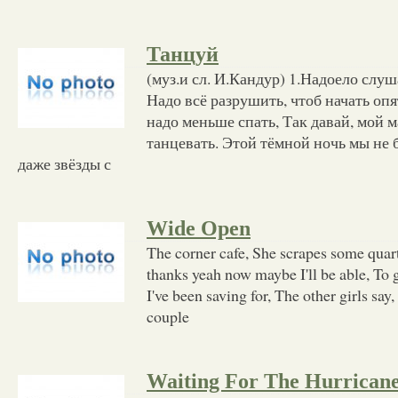
Танцуй
(муз.и сл. И.Кандур) 1.Надоело слуш
Надо всё разрушить, чтоб начать опя
надо меньше спать, Так давай, мой м
танцевать. Этой тёмной ночь мы не 
даже звёзды с
Wide Open
The corner cafe, She scrapes some quarte
thanks yeah now maybe I'll be able, To 
I've been saving for, The other girls say
couple
Waiting For The Hurrican