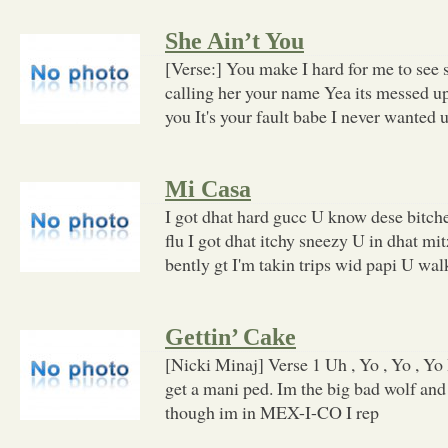
She Ain’t You
[Verse:] You make I hard for me to see
calling her your name Yea its messed up
you It's your fault babe I never wanted 
Mi Casa
I got dhat hard gucc U know dese bitche
flu I got dhat itchy sneezy U in dhat mi
bently gt I'm takin trips wid papi U walk
Gettin’ Cake
[Nicki Minaj] Verse 1 Uh , Yo , Yo , Yo
get a mani ped. Im the big bad wolf an
though im in MEX-I-CO I rep