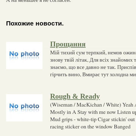
Похожие новости.
Прощання
Мій тихий сум терпкий, немов ожина
знову твій літак, Для всіх знайомих
знаємо, що все давно не так. Приспів
гірчить вино, Вмирає тут холодна м
Rough & Ready
(Wiseman / MacKichan / White) Yeah A
Mostly in A Stay with me now Listen up 
Mud grips - white-tip Cigar stickin' ou
racing sticker on the window Banged