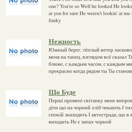
one? You're so Well he looked He looks
at you for sure He weren't lookin' at m
funky
Нежность
Южный берег, тёплый ветер ласково
меня на танец, взглядом всё сказал 
ближе, с каждым часом, с каждым ми
прекрасно когда рядом ты Ты стано
Що Буде
Перші промені світанку мене випров
діти що на чорний хліб чекають І тих
спокій знаходить І автострада, що в 
виходить Не є запах чорной