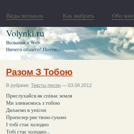
Виды волынок
Как выбрать
Обо мне
Volynki.ru
Волынки и Web.
Ничего общего! Почти...
Разом З Тобою
В рубрике:
Тексты песен
— 03.08.2012
Прислухайся як співає земля
Ми зливаємось з тобою
Дихаємо в унісон
Пропелер рве твою сукню
І тобі стає холодно
Тобі стає холодно...