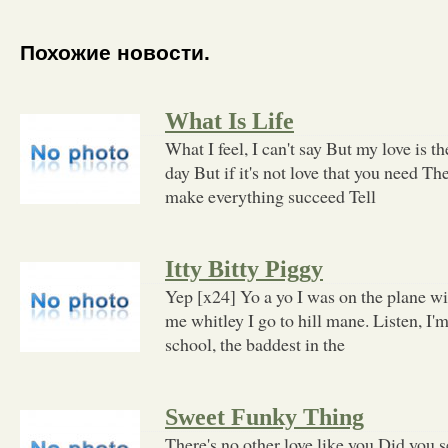
Похожие новости.
What Is Life
What I feel, I can't say But my love is t
day But if it's not love that you need The
make everything succeed Tell
Itty Bitty Piggy
Yep [x24] Yo a yo I was on the plane w
me whitley I go to hill mane. Listen, I'm
school, the baddest in the
Sweet Funky Thing
There's no other love like you Did you 