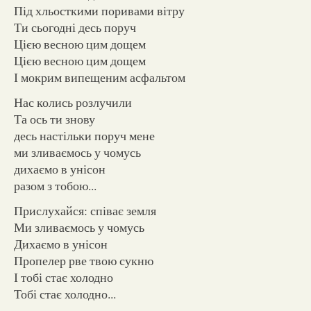
Під хльосткими поривами вітру
Ти сьогодні десь поруч
Цією весною цим дощем
Цією весною цим дощем
І мокрим випещеним асфальтом
Нас колись розлучили
Та ось ти знову
десь настільки поруч мене
ми зливаємось у чомусь
дихаємо в унісон
разом з тобою...
Прислухайся: співає земля
Ми зливаємось у чомусь
Дихаємо в унісон
Пропелер рве твою сукню
І тобі стає холодно
Тобі стає холодно...