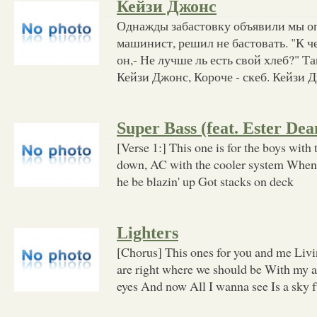
Кейзи Джонс
Однажды забастовку объявили мы оп
машинист, решил не бастовать. "К ч
он,- Не лучше ль есть свой хлеб?" Т
Кейзи Джонс, Короче - скеб. Кейзи 
Super Bass (feat. Ester Dea
[Verse 1:] This one is for the boys wit
down, AC with the cooler system When 
he be blazin' up Got stacks on deck
Lighters
[Chorus] This ones for you and me Liv
are right where we should be With my 
eyes And now All I wanna see Is a sky f