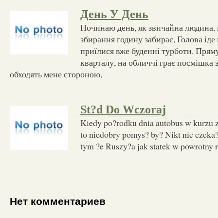
День У День
Починаю день, як звичайна людина, 
збирання годину забирає, Голова іде
приїлися вже буденні турботи. Пря
кварталу, на обличчі грає посмішка 
обходять мене стороною,
St?d Do Wczoraj
Kiedy po?rodku dnia autobus w kurzu z
to niedobry pomys? by? Nikt nie czeka?
tym ?e Ruszy?a jak statek w powrotny r
Нет комментариев