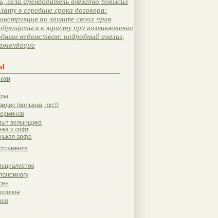
, если арендодатель внезапно повысил
лату в середине срока договора:
инструкция по защите своих прав
обращаться к юристу при возникновении
одным ведомством: подробный анализ,
комендации
ы
тихи
гры
видео (волынка, mp3)
терминов
пыт волынщика
нка и софт
нькая арфа
струменте
пециалистов
понемногу
сен
 прочие
рея