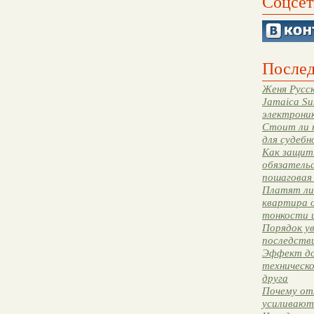
Соцсет
.
Послед
Женя Русск
Jamaica Su
электрони
Стоит ли 
для судебн
Как защити
обязательс
пошаговая
Платят ли 
квартира 
тонкости 
Порядок ув
последстви
Эффект до
техническ
друга
Почему от
усиливают