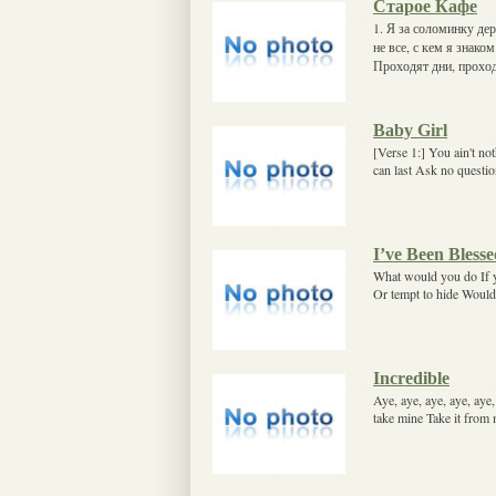
Старое Кафе
1. Я за соломинку дер
не все, с кем я знак
Проходят дни, прохо
Baby Girl
[Verse 1:] You ain't not
can last Ask no questio
I’ve Been Bless
What would you do If 
Or tempt to hide Would
Incredible
Aye, aye, aye, aye, aye
take mine Take it from