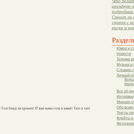
Что делать
арендную п
подробная 
Стоит ли 
споров с в
риски и ре
Раздел
Юмор и с
Новости
Техника и
Музыка и 
Словарь 
Личный о
Волы
Мале
Все об ин
Интервью
Мнения с
Обо всем 
! Голі бляді на кроваті! П’яна мама гола в ванні! Тато в хаті
Тексты пе
Флейты и
Фотогале