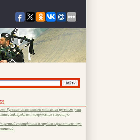
ти
еня Русских: голос нового поколения русского рэпа
amaica Suk Spektrum: погружение в мрачную
дарочный сертификат в студию звукозаписи: звук
оминаний