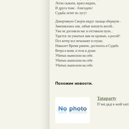
Легко скакать, врага видать,
И друга тоже - благодать!
Судьба летит по лугу!
Доверчивую Смерть вкруг пальца обернули -
Замешкалась она, забыв махнуть косой,-
Уже не догоняли нас и отставали пули...
Удастся ли умыться нам не кровью, а росой?
Пел ветер все печальнее и глуше,
Навылет Время ранено, досталось и Судьбе.
Ветра и кони, и тела и души
Убитых выносили на себе.
Убитых выносили на себе.
Убитых выносили на себе.
Похожие новости.
Tataparty
П’яні дяді в моїй хаті