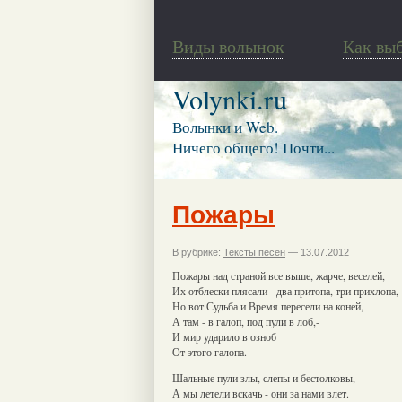
Виды волынок
Как вы
Volynki.ru
Волынки и Web.
Ничего общего! Почти...
Пожары
В рубрике:
Тексты песен
— 13.07.2012
Пожары над страной все выше, жарче, веселей,
Их отблески плясали - два притопа, три прихлопа,
Но вот Судьба и Время пересели на коней,
А там - в галоп, под пули в лоб,-
И мир ударило в озноб
От этого галопа.
Шальные пули злы, слепы и бестолковы,
А мы летели вскачь - они за нами влет.