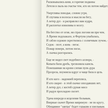
Расковывались кони, и горячие подковы
Летели в пыль на счастье тем, кто их потом найдет
Увертливы поводья, словно угри,
И спутаны и волосы и мысли на бегу,
А ветер дул - и расправлял нам кудри,
И расплетал извилины в мозгу.
Ни бегство от огня, ни страх погони ни при чем,
А Время подскакало, и Фортуна улыбалась,
И сабли седоков скрестились с солнечным лучом,-
Седок - поэт, а конь - пегас.
Пожар померк, потом погас,
А скачка разгоралась.
Еще не видел свет подобного аллюра, -
Копыта били дробь, трезвонила капель.
Помешанная на крови слепая пуля-дура
Прозрела, поумнела вдруг и чаще била в цель.
И кто кого - надежней перепляса,
И кто скорее - в этой скачке опоздавших нет,
А ветер дул, с костей сдувая мясо
И радуя прохладою скелет.
Удача впереди и исцеление больным,
Впервые скачет Время напрямую - не по кругу,
Обещанное "завтра" будет горьким и хмельным.