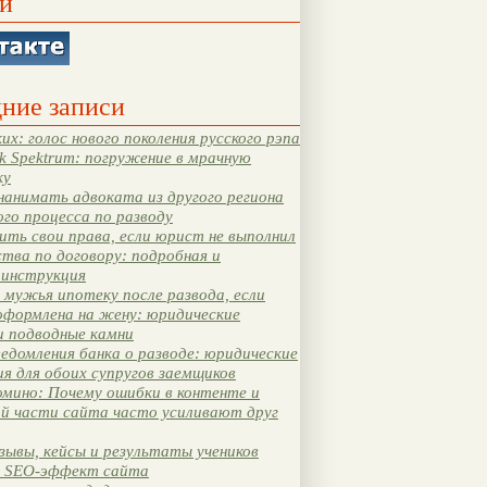
и
ние записи
их: голос нового поколения русского рэпа
k Spektrum: погружение в мрачную
ку
нанимать адвоката из другого региона
ого процесса по разводу
ть свои права, если юрист не выполнил
тва по договору: подробная и
 инструкция
мужья ипотеку после развода, если
оформлена на жену: юридические
и подводные камни
едомления банка о разводе: юридические
я для обоих супругов заемщиков
мино: Почему ошибки в контенте и
ой части сайта часто усиливают друг
зывы, кейсы и результаты учеников
 SEO-эффект сайта