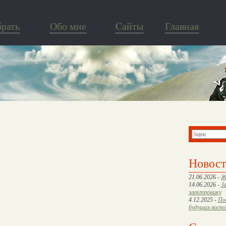
брать
Обо мне
Cайты
Главная
Новос
21.06.2026 -
Ж
14.06.2026 -
J
электронику
4.12.2025 -
По
будущих восп