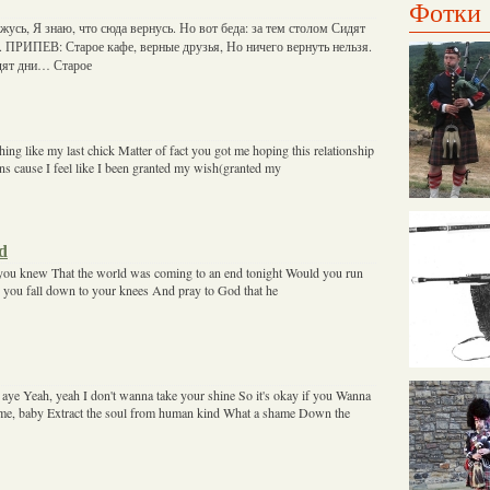
Фотки
жусь, Я знаю, что сюда вернусь. Но вот беда: за тем столом Сидят
ом. ПРИПЕВ: Старое кафе, верные друзья, Но ничего вернуть нельзя.
дят дни… Старое
hing like my last chick Matter of fact you got me hoping this relationship
ns cause I feel like I been granted my wish(granted my
ed
you knew That the world was coming to an end tonight Would you run
 you fall down to your knees And pray to God that he
, aye Yeah, yeah I don't wanna take your shine So it's okay if you Wanna
 me, baby Extract the soul from human kind What a shame Down the