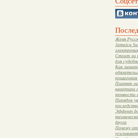
Соцсет
Послед
Женя Русск
Jamaica Su
электрони
Стоит ли 
для судебн
Как защити
обязательс
пошаговая
Платят ли 
квартира 
тонкости 
Порядок ув
последстви
Эффект до
техническ
друга
Почему от
усиливают