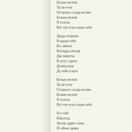
Белым мелом
Ты по телу
Оставлял следы на мне
Белым мелом
Я хотела
Всё что есть отдать тебе
Дверь открыта
Я ждала тебя
Но забыта
Взгляды отводя
Две минуты
Я хочу гореть
Дотянуться
До тебя и петь
Белым мелом
Ты по телу
Оставлял следы на мне
Белым мелом
Я хотела
Всё что есть отдать тебе
Я в тебе
Навсегда
Звезде дарю слова
Я сейчас права