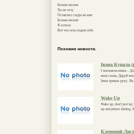
Белым мелом
Ты по телу
Оставлял следы на мне
Белым мелом
Я хотела
Всё что есть отдать тебе
Похожие новости.
Івана Купала (
І попливли вінки – До
мені слова, Даруй мен
Інша тримає руку. Як 
Wake Up
Wake up, don't just lay
up and please darling, 
Кленовий Лис