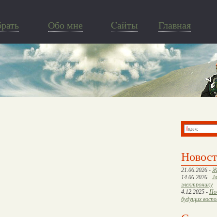
брать
Обо мне
Cайты
Главная
Новос
21.06.2026 -
Ж
14.06.2026 -
J
электронику
4.12.2025 -
По
будущих восп