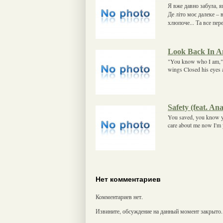
Я вже давно забула, як
Де літо моє далеке – 
хлюпоче... Та все пер
Look Back In A
"You know who I am," 
wings Closed his eyes a
Safety (feat. Ana
You saved, you know 
care about me now I'm 
Нет комментариев
Комментариев нет.
Извините, обсуждение на данный момент закрыто.