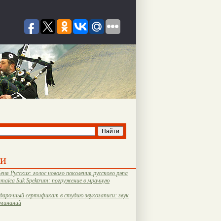
ти
еня Русских: голос нового поколения русского рэпа
amaica Suk Spektrum: погружение в мрачную
дарочный сертификат в студию звукозаписи: звук
оминаний