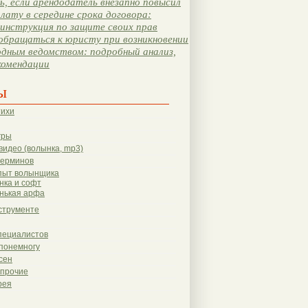
, если арендодатель внезапно повысил
лату в середине срока договора:
инструкция по защите своих прав
обращаться к юристу при возникновении
одным ведомством: подробный анализ,
комендации
ы
тихи
гры
видео (волынка, mp3)
терминов
пыт волынщика
нка и софт
нькая арфа
струменте
пециалистов
понемногу
сен
 прочие
рея