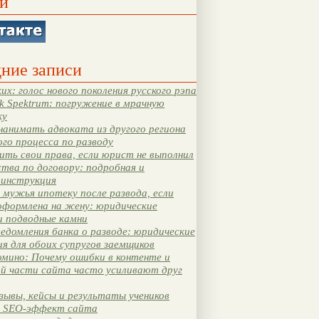
и
ние записи
их: голос нового поколения русского рэпа
k Spektrum: погружение в мрачную
ку
нанимать адвоката из другого региона
ого процесса по разводу
ть свои права, если юрист не выполнил
тва по договору: подробная и
 инструкция
мужья ипотеку после развода, если
оформлена на жену: юридические
и подводные камни
едомления банка о разводе: юридические
я для обоих супругов заемщиков
мино: Почему ошибки в контенте и
ой части сайта часто усиливают друг
зывы, кейсы и результаты учеников
 SEO-эффект сайта