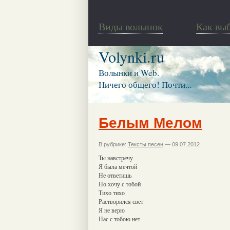
Виды волынок
Как вы
Volynki.ru
Волынки и Web.
Ничего общего! Почти...
Белым Мелом
В рубрике:
Тексты песен
— 09.07.2012
Ты навстречу
Я была мечтой
Не ответишь
Но хочу с тобой
Тихо тихо
Растворился свет
Я не верю
Нас с тобою нет