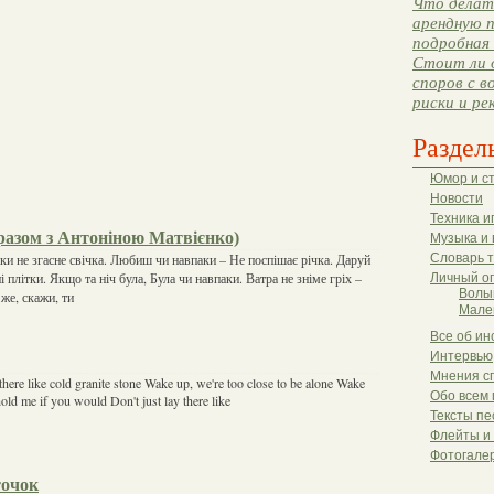
Что делать
арендную п
подробная 
Стоит ли 
споров с в
риски и ре
Раздел
Юмор и с
Новости
Техника и
разом з Антоніною Матвієнко)
Музыка и 
ки не згасне свічка. Любиш чи навпаки – Не поспішає річка. Даруй
Словарь 
і плітки. Якщо та ніч була, Була чи навпаки. Ватра не зніме гріх –
Личный о
Волы
же, скажи, ти
Мале
Все об ин
Интервью
Мнения с
 there like cold granite stone Wake up, we're too close to be alone Wake
Обо всем 
hold me if you would Don't just lay there like
Тексты пе
Флейты и
Фотогале
точок