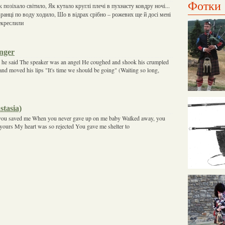
Фотки
 позіхало світило, Як кутало круглі плечі в пухнасту ковдру ночі...
вранці по воду ходило, Шо в відрах срібно – рожевих ще й досі мені
екреслили
nger
he said The speaker was an angel He coughed and shook his crumpled
nd moved his lips "It's time we should be going" (Waiting so long,
stasia)
you saved me When you never gave up on me baby Walked away, you
yours My heart was so rejected You gave me shelter to