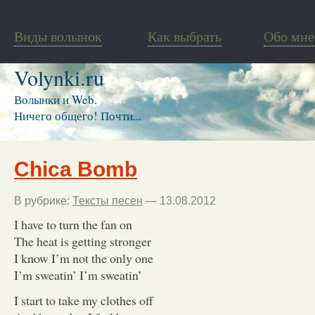
Виды волынок
Как выбрать
Обо мне
Volynki.ru
Волынки и Web.
Ничего общего! Почти...
Chica Bomb
В рубрике:
Тексты песен
— 13.08.2012
I have to turn the fan on
The heat is getting stronger
I know I’m not the only one
I’m sweatin’ I’m sweatin’
I start to take my clothes off