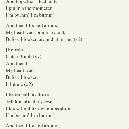
And hope that I feel better
I put in a thermometer
I’m burnin’ I’m burnin’
And then I looked around,
My head was spinnin’ round,
Before I looked around, it hit me (x2)
[Refrain]
Chica Bomb (x7)
And then I
My head was
Before I looked
It hit me (x2)
I better call my doctor
Tell him about my fever
I know he’ll fix my temperature
I’m burnin’ I’m burnin’
And then I looked around,