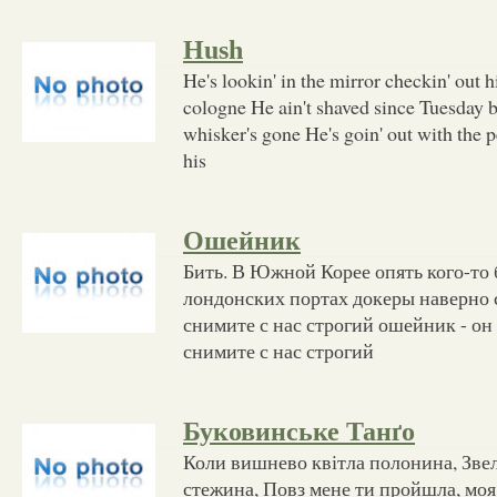
Hush
He's lookin' in the mirror checkin' out hi
cologne He ain't shaved since Tuesday bu
whisker's gone He's goin' out with the p
his
Ошейник
Бить. В Южной Корее опять кого-то б
лондонских портах докеры наверно с
снимите с нас строгий ошейник - он
снимите с нас строгий
Буковинське Танґо
Коли вишнево квітла полонина, Звел
стежина, Повз мене ти пройшла, моя 