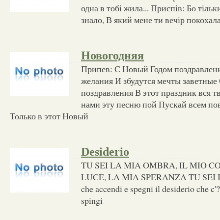
одна в тобі жила... Приспів: Бо тіль
знало, В який мене ти вечір покохал
Новогодняя
Припев: С Новый Годом поздравлени
желания И збудутся мечты заветные
поздравления В этот праздник вся тв
нами эту песню пой Пускай всем пов
Только в этот Новый
Desiderio
TU SEI LA MIA OMBRA, IL MIO C
LUCE, LA MIA SPERANZA TU SEI 
che accendi e spegni il desiderio che c'
spingi