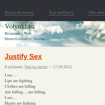
Виды волынок
Как выбрать
Обо мне
Volynki.ru
Волынки и Web.
Ничего общего! Почти...
Justify Sex
В рубрике:
Тексты песен
— 17.09.2012
I see…
Lips are fighting
Clothes are falling
Are falling… are falling.
I see…
Hearts are fighting