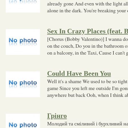
already gone And even with the light al
alone in the dark. You're breaking your 
Sex In Crazy Places (feat. 
[Chorus (Bobby Valentino)] I wanna do
on the couch, Do you in the bathroom o
on a balcony, in the Taxi, Cause I can't 
Could Have Been You
Well it's a shame We used to be so tight
game Since you left me outside I'm go
anywhere but back Ooh, when I think abo
Грінго
Молодий та сміливий і бурхливий н