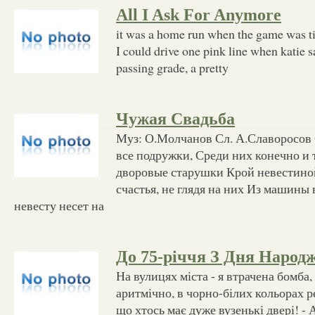
All I Ask For Anymore
it was a home run when the game was ti
I could drive one pink line when katie sa
passing grade, a pretty
Чужая Свадьба
Муз: О.Молчанов Сл. А.Славоросов 
все подружки, Среди них конечно и
дворовые старушки Крой невестиной
счастья, не глядя на них Из машины
невесту несет на
До 75-річчя З Дня Народ
На вулицях міста - я втрачена бомба,
аритмічно, в чорно-білих кольорах реа
що хтось має дуже вузенькі двері! - А