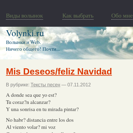
Виды волынок
Как выбрать
Обо мне
Volynki.ru
Волынки и Web.
Ничего общего! Почти...
Mis Deseos/feliz Navidad
В рубрике:
Тексты песен
— 07.11.2012
A donde sea que yo est?
Tu coraz?n alcanzar?
Y una sonrisa en tu mirada pintar?
No habr? distancia entre los dos
Al viento volar? mi voz