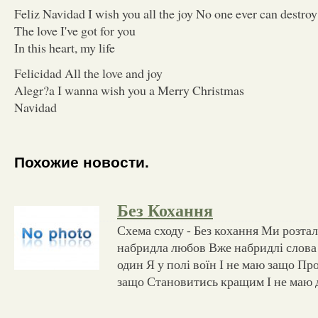
Feliz Navidad I wish you all the joy No one ever can destroy
The love I've got for you
In this heart, my life
Felicidad All the love and joy
Alegr?a I wanna wish you a Merry Christmas
Navidad
Похожие новости.
Без Кохання
Схема сходу - Без кохання Ми розта
набридла любов Вже набридлі слова 
один Я у полі воїн І не маю защо Пр
защо Становитись кращим І не маю д