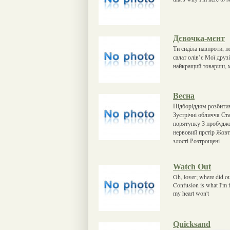
Дєвочка-мєнт
Ти сиділа навпроти, п
салат олів’є Мої друз
найкращий товариш, м
Весна
Підборіддям розбитим
Зустрічні обличчя С
порятунку З пробудж
нервовий прстір Жовте
злості Розтрощені
Watch Out
Oh, lover; where did o
Confusion is what I'm 
my heart won't
Quicksand