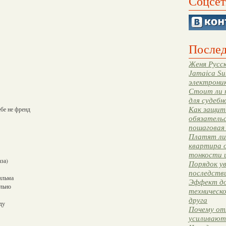
Соцсет
Послед
Женя Русск
Jamaica Su
электрони
Стоит ли 
для судебн
ебе не френд
Как защити
обязательс
пошаговая
Платят ли 
квартира 
тонкости 
за)
Порядок ув
последстви
фильма
Эффект до
льно
техническ
друга
ду
Почему от
усиливают