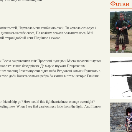
Фотки
оміж гостей, Чарувала мене глибиною очей, Ти жувала сільодку і
і дивились на тебе скоса, На колінах лежала золотиста коса, Мій
ій старий добрий кент Підійшов і сказав,
 Весна закривавила сніг Прорізані щанцями Міста запалені шлунки
тановлять гниле бездоріжжя Де марно шукати Приреченим
ених звалищ Розхлюпуючи рідке небо Вгодовані комахи Рушають в
 тіло доби Колять зламані ребра За якими в пітьмі жевріє Гнійник
ur friendship go? How could this lightheartedness change overnight?
feeling now When I see that carelessness hide from the light. And I know