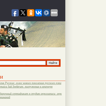
ти
еня Русских: голос нового поколения русского рэпа
amaica Suk Spektrum: погружение в мрачную
дарочный сертификат в студию звукозаписи: звук
оминаний