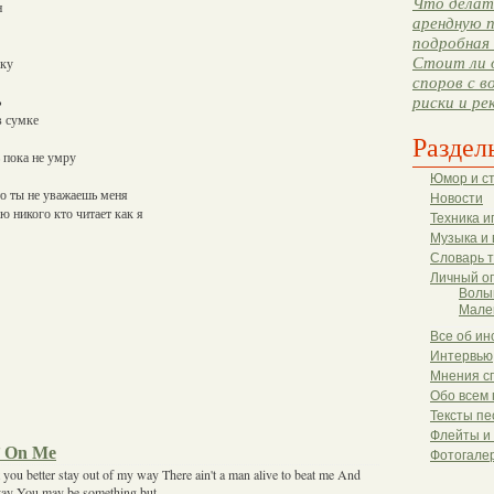
Что делать
н
арендную п
подробная 
Стоит ли 
уку
споров с в
ь
риски и ре
в сумке
Раздел
ь пока не умру
Юмор и с
о ты не уважаешь меня
Новости
ю никого кто читает как я
Техника и
Музыка и 
Словарь 
Личный о
Волы
Мале
Все об ин
Интервью
Мнения с
Обо всем 
Тексты пе
Флейты и
’ On Me
Фотогале
at you better stay out of my way There ain't a man alive to beat me And
 stay You may be something but