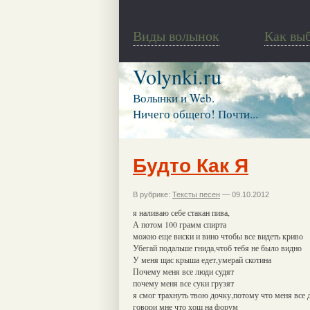
Виды волынок
Как вы
Volynki.ru
Волынки и Web.
Ничего общего! Почти...
Будто Как Я
В рубрике:
Тексты песен
— 09.10.2012
я наливаю себе стакан пива,
А потом 100 грамм спирта
можно еще виски и вино чтобы все видеть криво
Убегай подальше гнида,чтоб тебя не было видно
У меня щас крыша едет,умерай скотина
Почему меня все люди судят
почему меня все суки грузят
я смог трахнуть твою дочку,потому что меня все
говори мне что хош на форум