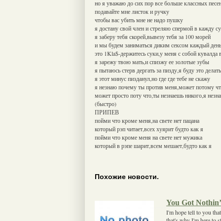
но я уважаю до сих пор все больше классных песе
подавайте мне листок и ручку
чтобы вас убить мне не надо пушку
я достану свой член и стреляю спермой в кажду с
я заберу тебя скорей,вывезу тебя за 100 морей
и мы будем заниматься диким сексом каждый ден
это 1Kla$-держитесь суки,у меня с собой кувалда 
я зарежу твою мать,и спизжу ее золотые зубы
я пытаюсь стерв дергать за пизду,я буду это делат
я этот минус пизданул,но где где тебе не скажу
я незнаю почему ты против меня,может потому чт
может просто поту что,ты незнаешь никого,я незна
(быстро)
ПРИПЕВ
пойми что кроме меня,на свете нет пацана
который рэп читает,всех хуярит будто как я
пойми что кроме меня на свете нет мужика
который в рэпе шарит,всем мешает,будто как я
Похожие новости.
You Got Nothin
I'm hope tell to you th
that's why I'm here to