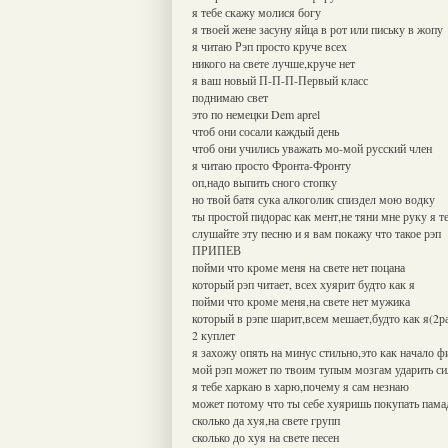
я тебе скажу молися богу
я твоей жене засуну яйца в рот или письку в жопу
я читаю Рэп просто круче всех
никого на свете лучше,круче нет
я ваш новый П-П-П-Первый класс
поднимаю свет
это по немецки Dem aprel
чтоб они сосали каждый день
чтоб они учились уважать мо-мой русский член
я читаю просто Фронта-Фронту
оп,надо выпить сного стопку
но твой батя сука алкоголик спиздел мою водку
ты простой пидорас как мент,не тяни мне руку я т
слушайте эту песню и я вам покажу что такое рэп
ПРИПЕВ
пойми что кроме меня на свете нет поцана
который рэп читает, всех хуярит будто как я
пойми что кроме меня,на свете нет мужика
который в рэпе шарит,всем мешает,будто как я(2ра
2 куплет
я захожу опять на минус стильно,это как начало 
мой рэп может по твоим тупым мозгам ударить си
я тебе харкаю в харю,почему я сам незнаю
может потому что ты себе хуяришь покупать пама
сколько да хуя,на свете групп
сколько до хуя на свете песен