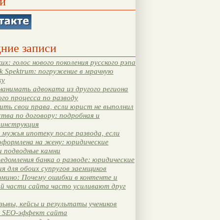
и
ние записи
их: голос нового поколения русского рэпа
k Spektrum: погружение в мрачную
ку
нанимать адвоката из другого региона
ого процесса по разводу
ть свои права, если юрист не выполнил
тва по договору: подробная и
 инструкция
мужья ипотеку после развода, если
оформлена на жену: юридические
и подводные камни
едомления банка о разводе: юридические
я для обоих супругов заемщиков
мино: Почему ошибки в контенте и
ой части сайта часто усиливают друг
зывы, кейсы и результаты учеников
 SEO-эффект сайта