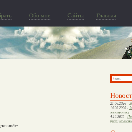
брать
Обо мне
Cайты
Главная
Новос
21.06.2026 -
Ж
14.06.2026 -
J
электронику
4.12.2025 -
По
будущих восп
 девки любят