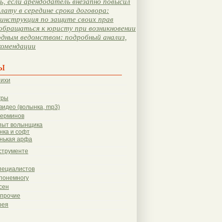
, если арендодатель внезапно повысил
лату в середине срока договора:
инструкция по защите своих прав
обращаться к юристу при возникновении
одным ведомством: подробный анализ,
комендации
ы
тихи
гры
видео (волынка, mp3)
терминов
пыт волынщика
нка и софт
нькая арфа
струменте
пециалистов
понемногу
сен
 прочие
рея