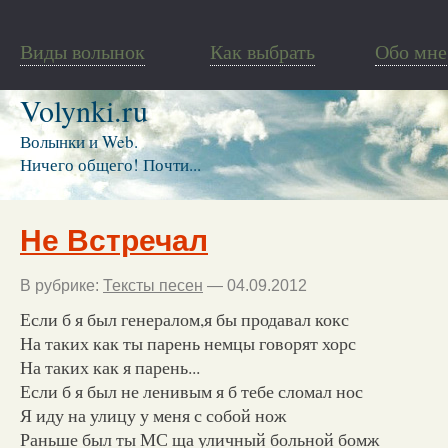
Виды волынок
Как выбрать
Обо мне
Volynki.ru
Волынки и Web.
Ничего общего! Почти...
Не Встречал
В рубрике:
Тексты песен
— 04.09.2012
Если б я был генералом,я бы продавал кокс
На таких как ты парень немцы говорят хорс
На таких как я парень...
Если б я был не ленивым я б тебе сломал нос
Я иду на улицу у меня с собой нож
Раньше был ты МС ща уличный больной бомж