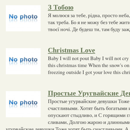
З Тобою
Я молюся за тебе, рідна, просто неба,
так треба. Бо я не можу без тебе жити
твоєї ночі. Де будеш ти, там буду заж
Christmas Love
Baby I will not pout Baby I will not cry
this christmas time When the snow's on
freezing outside I got your love this ch
Простые Уругвайские Д
Простые угурвайские девушки Тоже 
счастливыми. Хотят быть богатыми 
опускают стыдливо, и С горящими г
сливами, Долгою жарою и длинными
угурвайские девушки Тоже хотят быть счастливыми. А