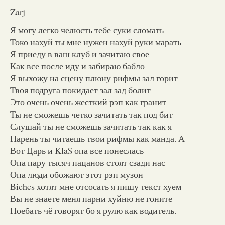
Zarj
Я могу легко челюсть тебе суки сломать
Токо нахуй ты мне нужен нахуй руки марать
Я приеду в ваш клуб и зачитаю свое
Как все после иду и забираю бабло
Я выхожу на сцену плюну рифмы зал горит
Твоя подруга покидает зал зад болит
Это очень очень жесткий рэп как гранит
Ты не сможешь четко зачитать так под бит
Слушай ты не сможешь зачитать так как я
Парень ты читаешь твои рифмы как манда. А
Вот Царь и Kla$ опа все понеслась
Опа пару тысяч пацанов стоят сзади нас
Опа люди обожают этот рэп музон
Biches хотят мне отсосать я пишу текст хуем
Вы не знаете меня парни хуйню не гоните
Поебать чё говорят бо я рулю как водитель.