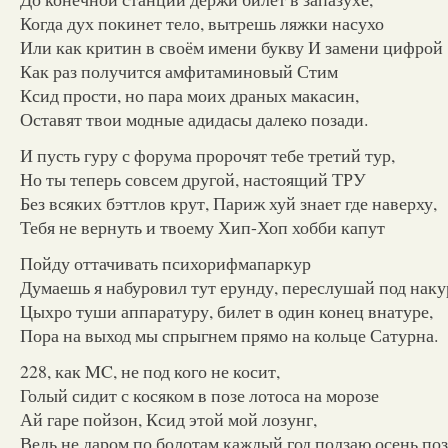
Когда дух покинет тело, вытрешь ляжки насухо
Или как критин в своём имени букву И замени цифрой 
Как раз получится амфитаминовый Стим
Ксид прости, но пара моих драных макасин,
Оставят твои модные адидасы далеко позади.
И пусть гуру с форума пророчят тебе третий тур,
Но ты теперь совсем другой, настоящий ТРУ
Без всяких бэттлов крут, Париж хуй знает где наверху,
Тебя не вернуть и твоему Хип-Хоп хобби капут
Пойду оттачивать психорифмапаркур
Думаешь я набуровил тут ерунду, переслушай под наку
Цыхро туши аппаратуру, билет в один конец внатуре,
Пора на выход мы спрыгнем прямо на кольце Сатурна.
228, как MC, не под кого не косит,
Голый сидит с косяком в позе лотоса на морозе
Ай гаре пойзон, Ксид этой мой лозунг,
Ведь не даром по болотам каждый год ползаю осень по