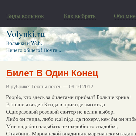
Виды волынок
Как выбрать
Обо мне
Volynki.ru
Волынки и Web.
Ничего общего! Почти...
Билет В Один Конец
В рубрике:
Тексты песен
— 09.10.2012
People, кто здесь за билетами прибыл? Больше крика!
В толпе я видел Ксида в прикиде эмо кида
Одноразовый розовый свитер не велик выбор,
Либо он гнида, либо real niga, да похеру, кем бы он ниб
Мне надобно надыбать не съедобного снадобья,
С глубины Марианской впадины к марсианским гадин