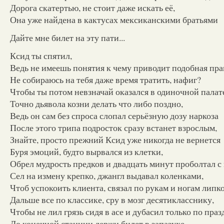
Дорога скатертью, не стоит даже искать её,
Она уже найдена в кактусах мексиканскими братьями
Дайте мне билет на эту пати...
Ксид ты спятил,
Ведь не имеешь понятия к чему приводит подобная пр
Не собираюсь на тебя даже время тратить, нафиг?
Чтобы ты потом невзначай оказался в одиночной палат
Точно дьявола козни делать что либо поздно,
Ведь он сам без спроса слопал серьёзную дозу наркоза
После этого трипа подросток сразу встанет взрослым,
Знайте, просто прежний Ксид уже никогда не вернется
Буря эмоций, будто вырвался из клетки,
Обрел мудрость предков и двадцать минут проболтал с
Сел на измену крепко, джангл выдавал коленками,
Чтоб успокоить клиента, связал по рукам и ногам липк
Дальше все по классике, сру в мозг десятикласснику,
Чтобы не лил грязь сидя в асе и дубасил только по пра
До конечной станции держи билет в запазухе,