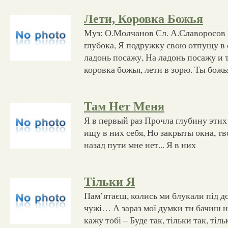
Лети, Коровка Божья
Муз: О.Молчанов Сл. А.Славоросов Е
глубока, Я подружку свою отпущу в 
ладонь посажу, На ладонь посажу и 
коровка божья, лети в зорю. Ты божь
Там Нет Меня
Я в первый раз Прочла глубину этих 
ищу в них себя, Но закрыты окна, т
назад пути мне нет... Я в них
Тільки Я
Пам’ятаєш, колись ми блукали під д
чужі… А зараз мої думки ти бачиш на
кажу тобі – Буде так, тільки так, тіль