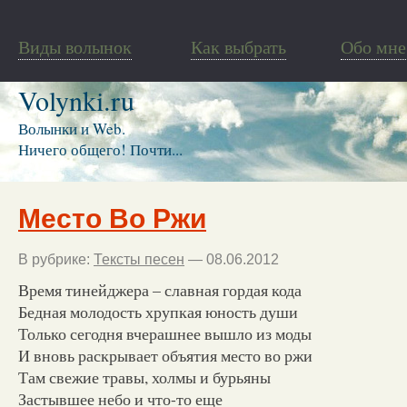
Виды волынок
Как выбрать
Обо мне
Volynki.ru
Волынки и Web.
Ничего общего! Почти...
Место Во Ржи
В рубрике:
Тексты песен
— 08.06.2012
Время тинейджера – славная гордая кода
Бедная молодость хрупкая юность души
Только сегодня вчерашнее вышло из моды
И вновь раскрывает объятия место во ржи
Там свежие травы, холмы и бурьяны
Застывшее небо и что-то еще