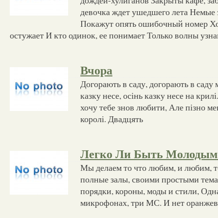
девочка ждет ушедшего лета Немые 
Покажут опять ошибочный номер Хо
остужает И кто одинок, ее понимает Только волны узн
Вчора
Догорають в саду, догорають в саду 
казку несе, осінь казку несе на крилі.
хочу тебе знов любити, Але пізно мен
королі. Двадцять
Легко Ли Быть Молодым
Мы делаем то что любим, и любим, т
полные залы, своими простыми тема
порядки, короны, моды и стили, Одн
микрофонах, три МС. И нет оранжев