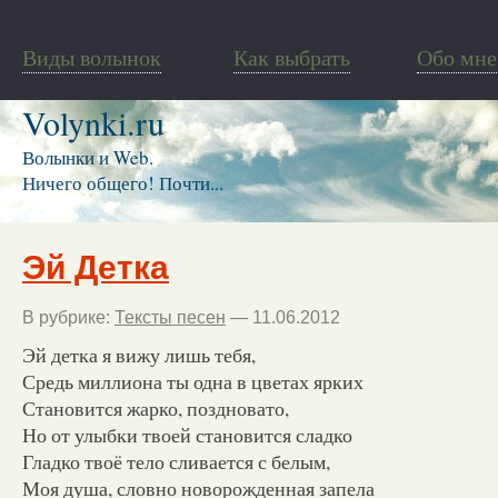
Виды волынок
Как выбрать
Обо мне
Volynki.ru
Волынки и Web.
Ничего общего! Почти...
Эй Детка
В рубрике:
Тексты песен
— 11.06.2012
Эй детка я вижу лишь тебя,
Средь миллиона ты одна в цветах ярких
Становится жарко, поздновато,
Но от улыбки твоей становится сладко
Гладко твоё тело сливается с белым,
Моя душа, словно новорожденная запела