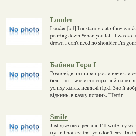
Louder
Louder [x4] I'm staring out of my wind
pouring down When you left, I was so 
drown I don't need no shoulder I'm gonn
Бабина Гора І
Розповідь ця щира проста наче старе 
біле тло. Наче у сні спраглі й палкі 
успіху хміль, невдачі гіркі. Зло й добр
відкинь, в казку поринь. Шепіт
Smile
Just give me a pen and I’ll write my wo
try and not see that you don’t care Takin