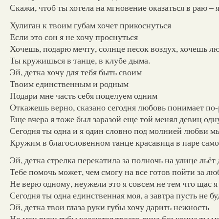
Скажи, чтоб ты хотела на мгновение оказаться в раю – 
Хулиган к твоим губам хочет прикоснуться
Если это сон я не хочу проснуться
Хочешь, подарю мечту, солнце песок воздух, хочешь л
Ты кружишься в танце, в клубе дыма.
Эй, детка хочу для тебя быть своим
Твоим единственным и родным
Подари мне часть себя поцелуем одним
Откажешь верно, сказано сегодня любовь понимает по
Еще вчера я тоже был заразой еще той менял девиц одн
Сегодня ты одна и я один словно под молнией любви м
Кружим в благословенном танце красавица в паре сам
Эй, детка стрелка перекатила за полночь на улице льёт
Тебе помочь может, чем смогу на все готов пойти за л
Не верю одному, неужели это я совсем не тем что щас я
Сегодня ты одна единственная моя, а завтра пусть не бу
Эй, детка твои глаза руки губы хочу дарить нежность
Но мои руки губы касаются твоего лица без конца ты м