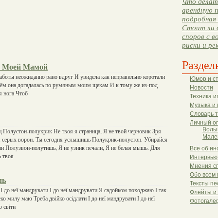
Что делать
арендную п
подробная 
Стоит ли 
споров с в
риски и ре
Раздел
С Моей Мамой
аботы неожиданно рано вдруг И увидела как неправильно коротали
Юмор и с
сём она догадалась по румяным моим щекам И к тому же из-под
Новости
я нога Чтоб
Техника и
Музыка и 
Словарь 
Личный о
Волы
 Полустон-полукрик Не твоя я страница, Я не твой черновик Зря
Мале
я серых ворон. Ты сегодня услышишь Полукрик-полустон. Убирайся
али Полузвон-полутишь, Я не узник печали, Я не белая мышь. Для
Все об ин
ь твоя
Интервью
Мнения с
Обо всем 
ль
Тексты пе
 І до неї мандрувати І до неї мандрувати Я садойком походжаю І так
Флейты и
о милу маю Треба двійко осідлати І до неї мандрувати І до неї
Фотогале
 світи