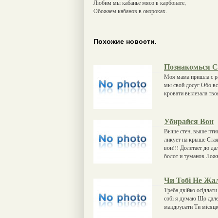
Любим мы кабанье мясо в карбонате,
Обожаем кабанов в окороках.
Похожие новости.
Познакомься 
Моя мама пришла с р
мы свой досуг Обо в
кровати вылезала тво
Убирайся Вон
Выше стен, выше птиц
ликует на крыше Ста
вон!!! Долетает до д
болот и туманов Лож
Чи Тобі Не Жа
Треба двійко осідлати
собі я думаю Що далек
мандрувати Ти місяцю