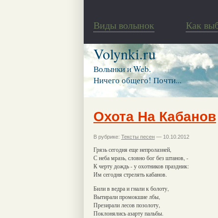
Виды волынок
Как вы
Volynki.ru
Волынки и Web.
Ничего общего! Почти...
Охота На Кабанов
В рубрике:
Тексты песен
— 10.10.2012
Грязь сегодня еще непролазней,
С неба мразь, словно бог без штанов, -
К черту дождь - у охотников праздник:
Им сегодня стрелять кабанов.
Били в ведра и гнали к болоту,
Вытирали промокшие лбы,
Презирали лесов позолоту,
Поклонялись азарту пальбы.