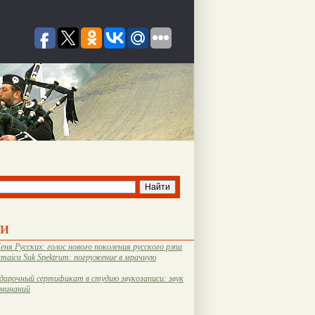
ти
еня Русских: голос нового поколения русского рэпа
amaica Suk Spektrum: погружение в мрачную
дарочный сертификат в студию звукозаписи: звук
оминаний