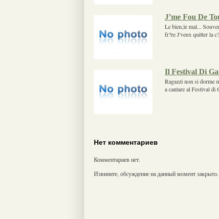
J’me Fou De To
Le bien,le mal... Souven
fr?re J'veux quitter la 
Il Festival Di G
Ragazzi non si dorme ma
a cantare al Festival di
Нет комментариев
Комментариев нет.
Извините, обсуждение на данный момент закрыто.