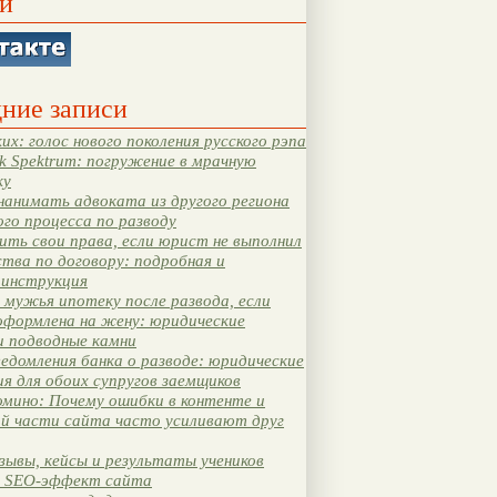
и
ние записи
их: голос нового поколения русского рэпа
k Spektrum: погружение в мрачную
ку
нанимать адвоката из другого региона
ого процесса по разводу
ть свои права, если юрист не выполнил
тва по договору: подробная и
 инструкция
мужья ипотеку после развода, если
оформлена на жену: юридические
и подводные камни
едомления банка о разводе: юридические
я для обоих супругов заемщиков
мино: Почему ошибки в контенте и
ой части сайта часто усиливают друг
зывы, кейсы и результаты учеников
 SEO-эффект сайта