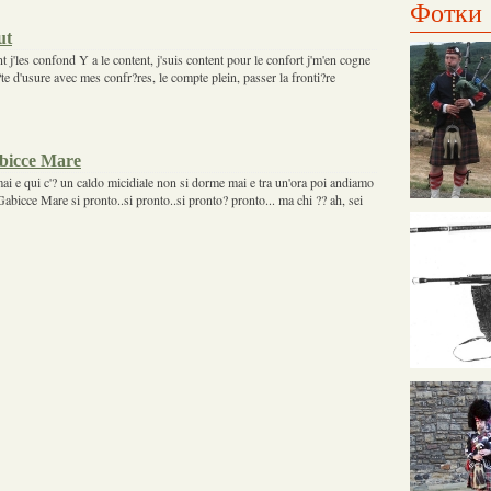
Фотки
ut
t j'les confond Y a le content, j'suis content pour le confort j'm'en cogne
c?te d'usure avec mes confr?res, le compte plein, passer la fronti?re
abicce Mare
i e qui c'? un caldo micidiale non si dorme mai e tra un'ora poi andiamo
 Gabicce Mare si pronto..si pronto..si pronto? pronto... ma chi ?? ah, sei