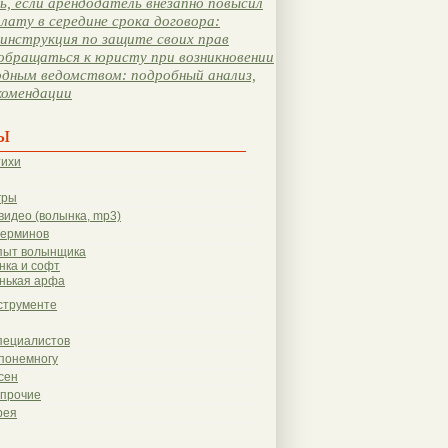
, если арендодатель внезапно повысил
лату в середине срока договора:
инструкция по защите своих прав
обращаться к юристу при возникновении
одным ведомством: подробный анализ,
комендации
ы
тихи
гры
видео (волынка, mp3)
терминов
пыт волынщика
нка и софт
нькая арфа
струменте
пециалистов
понемногу
сен
 прочие
рея