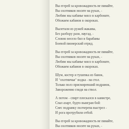
Вы егерей за кровожадность не пинайте,
Вы охотников носите на руках, -
Любим мы кабанье мясо в карбонате,
Обожаем кабанов в окороках.
Вылетали из ружей жаканы,
Без разбору разя, наугад, -
Словно весело бил в барабаны
Боевой пионерский отряд.
Вы егерей за кровожадность не пинайте,
Вы охотников носите на руках, -
Любим мы кабанье мясо в карбонате,
Обожаем кабанов в окороках.
Шум, костер и тушенка из банок,
И "охотничья" водка - на стол.
Только полз присмиревший подранок,
Завороженно глядя на ствол.
А потом - спирт плескался в канистре,
Спал азарт, будто выигран бой:
Снес подранку полчерепа выстрел -
И рога протрубили отбой.
Вы егерей за кровожадность не пинайте,
Вы охотников носите на руках, -