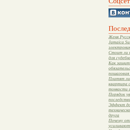
Соцсет
Послед
Женя Русск
Jamaica Su
электрони
Стоит ли 
для судебн
Как защити
обязательс
пошаговая
Платят ли 
квартира 
тонкости 
Порядок ув
последстви
Эффект до
техническ
друга
Почему от
усиливают