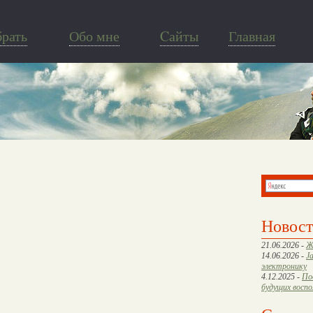
брать
Обо мне
Cайты
Главная
Новос
21.06.2026 -
Ж
14.06.2026 -
J
электронику
4.12.2025 -
По
будущих восп