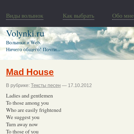
Виды волынок
Как выбрать
Обо мне
Volynki.ru
Волынки и Web.
Ничего общего! Почти...
Mad House
В рубрике:
Тексты песен
— 17.10.2012
Ladies and gentlemen
To those among you
Who are easily frightened
We suggest you
Turn away now
To those of you