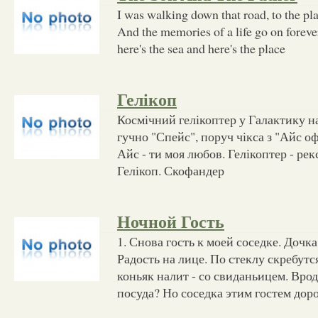
I was walking down that road, to the p
And the memories of a life go on forever
here's the sea and here's the place
Гелікоп
Космічний гелікоптер у Галактику на
гучно "Спейс", поруч чікса з "Айс о
Айс - ти моя любов. Гелікоптер - рек
Гелікоп. Скофандер
Ночной Гость
1. Снова гость к моей соседке. Дочка
Радость на лице. По стеклу скребут
коньяк налит - со свиданьицем. Врод
посуда? Но соседка этим гостем дор