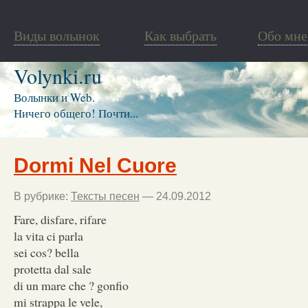
Виды волынок
Как выбрать
Обо мне
Volynki.ru
Волынки и Web.
Ничего общего! Почти...
Dormi Nel Cuore
В рубрике:
Тексты песен
— 24.09.2012
Fare, disfare, rifare
la vita ci parla
sei cos? bella
protetta dal sale
di un mare che ? gonfio
mi strappa le vele,