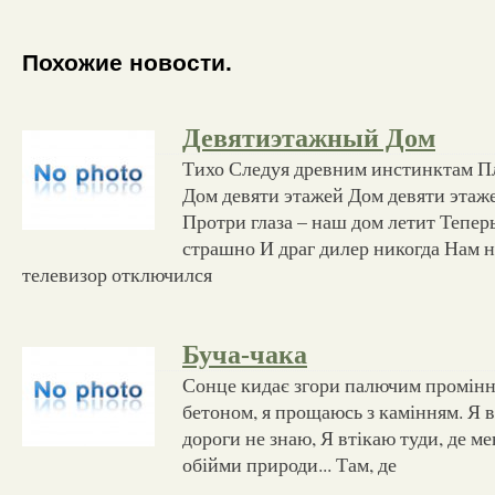
Похожие новости.
Девятиэтажный Дом
Тихо Следуя древним инстинктам Пл
Дом девяти этажей Дом девяти этаж
Протри глаза – наш дом летит Тепер
страшно И драг дилер никогда Нам н
телевизор отключился
Буча-чака
Сонце кидає згори палючим промінн
бетоном, я прощаюсь з камінням. Я в
дороги не знаю, Я втікаю туди, де ме
обійми природи... Там, де