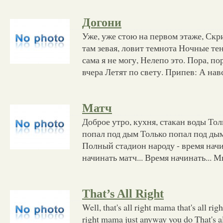
Догони
Уже, уже стою на первом этаже, Скри
там зевая, ловит темнота Ночные тен
сама я не могу, Нелепо это. Пора, по
вчера Летят по свету. Припев: А на
Матч
Доброе утро, кухня, стакан воды Тол
попал под дым Только попал под дым
Полный стадион народу - время нач
начинать матч... Время начинать... 
That’s All Right
Well, that's all right mama that's all rig
right mama just anyway you do That's all 