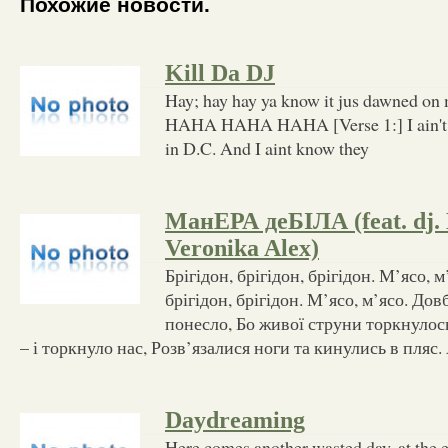
Похожие новости.
Kill Da DJ
Hay; hay hay ya know it jus dawned on
HAHA HAHA HAHA [Verse 1:] I ain't k
in D.C. And I aint know they
МанЕРА деБІЛА (feat. dj.
Veronika Alex)
Брігідон, брігідон, брігідон. М’ясо, м’
брігідон, брігідон. М’ясо, м’ясо. Дов
понесло, Бо живої струни торкнулос
– і торкнуло нас, Розв’язалися ноги та кинулись в пляс.
Daydreaming
Here comes another wasted day, at the en