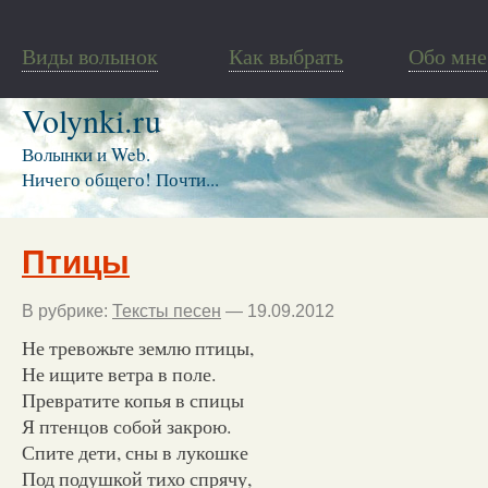
Виды волынок
Как выбрать
Обо мне
Volynki.ru
Волынки и Web.
Ничего общего! Почти...
Птицы
В рубрике:
Тексты песен
— 19.09.2012
Не тревожьте землю птицы,
Не ищите ветра в поле.
Превратите копья в спицы
Я птенцов собой закрою.
Спите дети, сны в лукошке
Под подушкой тихо спрячу,