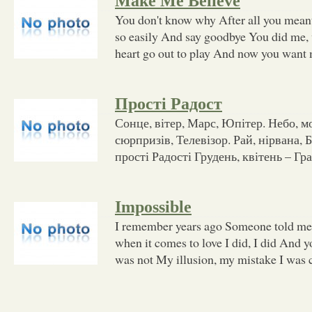
Make Me Believe
You don't know why After all you meant
so easily And say goodbye You did me,
heart go out to play And now you want 
Прості Радост
Сонце, вітер, Марс, Юпітер. Небо, мо
сюрпризів, Телевізор. Рай, нірвана, 
прості Радості Грудень, квітень – Гр
Impossible
I remember years ago Someone told me 
when it comes to love I did, I did And y
was not My illusion, my mistake I was c