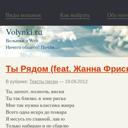
Виды волынок
Как выбрать
Обо мне
Volynki.ru
Волынки и Web.
Ничего общего! Почти...
Ты Рядом (feat. Жанна Фрис
В рубрике:
Тексты песен
— 19.09.2012
Ты, шепот, полночь, виски
Ты так близко, в зоне риска
Мне так нужна классика жанра
Всего одна искра до пожара
Я несусь по главной, лав ю
Только набираю и не сбавлю