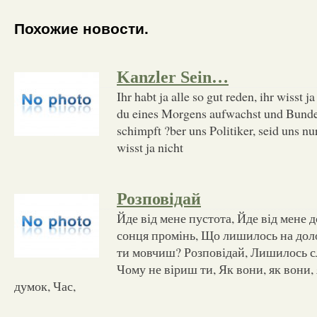
Похожие новости.
Kanzler Sein…
Ihr habt ja alle so gut reden, ihr wisst j
du eines Morgens aufwachst und Bundes
schimpft ?ber uns Politiker, seid uns nur
wisst ja nicht
Розповідай
Йде від мене пустота, Йде від мене д
сонця промінь, Що лишилось на доло
ти мовчиш? Розповідай, Лишилось с
Чому не віриш ти, Як вони, як вони, 
думок, Час,