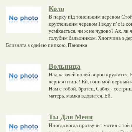
Коло
В парку під тоненьким деревом Стої
кругленьким черевом І воду п’є із с
усміхається, чи ж не чудово? Ах, як 
голубим бальоником, Хлопчина з де
Близнята з однією пипкою, Панянка
Вольница
Над казачей волей ворон кружится. 
черная птица! Ей, гони мой верный к
Нам с тобой, братец, Сабля - сестри
матерь, мамка вдовится. Ей,
Ты Для Меня
Иногда когда прозвучит мотив с той
весенний луч в начале февраля Эта б