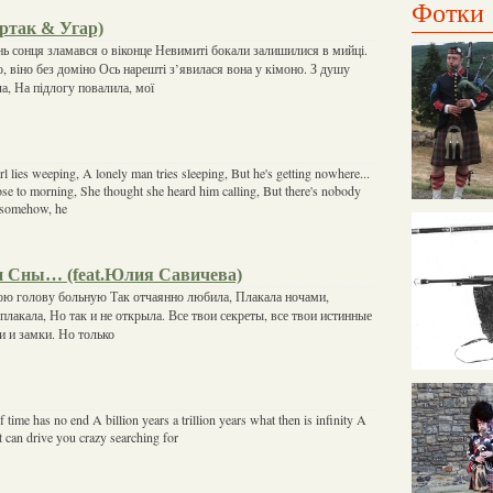
Фотки
артак & Угар)
інь сонця зламався о віконце Невимиті бокали залишилися в мийці.
о, віно без доміно Ось нарешті з’явилася вона у кімоно. З душу
а, На підлогу повалила, мої
l lies weeping, A lonely man tries sleeping, But he's getting nowhere...
se to morning, She thought she heard him calling, But there's nobody
 somehow, he
 Сны… (feat.Юлия Савичева)
свою голову больную Так отчаянно любила, Плакала ночами,
плакала, Но так и не открыла. Все твои секреты, все твои истинные
и и замки. Но только
f time has no end A billion years a trillion years what then is infinity A
It can drive you crazy searching for