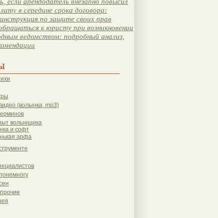
, если арендодатель внезапно повысил
лату в середине срока договора:
инструкция по защите своих прав
обращаться к юристу при возникновении
одным ведомством: подробный анализ,
комендации
ы
тихи
гры
видео (волынка, mp3)
терминов
пыт волынщика
нка и софт
нькая арфа
струменте
пециалистов
понемногу
сен
 прочие
рея