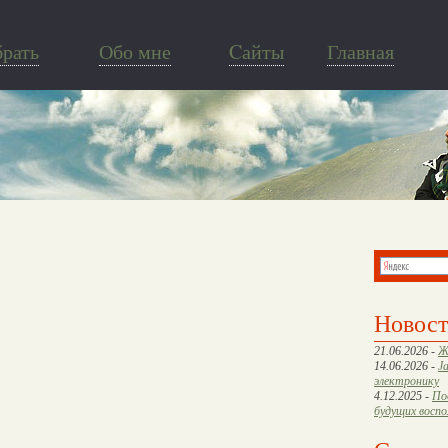
брать
Обо мне
Cайты
Главная
Новос
21.06.2026 -
Ж
14.06.2026 -
J
электронику
4.12.2025 -
По
будущих восп