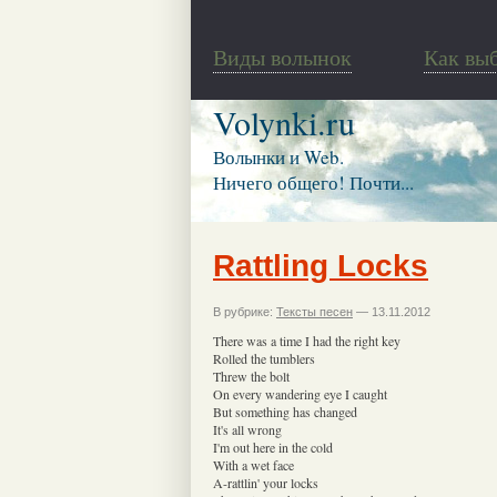
Виды волынок
Как вы
Volynki.ru
Волынки и Web.
Ничего общего! Почти...
Rattling Locks
В рубрике:
Тексты песен
— 13.11.2012
There was a time I had the right key
Rolled the tumblers
Threw the bolt
On every wandering eye I caught
But something has changed
It's all wrong
I'm out here in the cold
With a wet face
A-rattlin' your locks