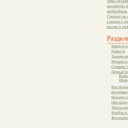
Что делать
арендную п
подробная 
Стоит ли 
споров с в
риски и ре
Раздел
Юмор и с
Новости
Техника и
Музыка и 
Словарь 
Личный о
Волы
Мале
Все об ин
Интервью
Мнения с
Обо всем 
Тексты пе
Флейты и
Фотогале