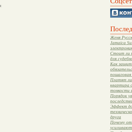
Соцсет
t
Послед
Женя Русск
Jamaica Su
электрони
Стоит ли 
для судебн
Как защити
обязательс
пошаговая
Платят ли 
квартира 
тонкости 
Порядок ув
последстви
Эффект до
техническ
друга
Почему от
усиливают