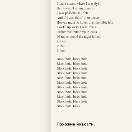
I had a dream where I was dyin'
But it wasn't no nightmare
I was peaceful as I fell
And if I was fallin' in to heaven
Heaven must be hotter than the bible tells
I woke up sorry I was living
Rather than rattlin your locks
I'd rather spend the night in hell
In hell
In hell
In hell
Black hole, black hole
Black hole, black hole
Black hole, black hole
Black hole, black hole
Black hole, black hole
Black hole, black hole
Black hole, black hole
Black hole, black hole
Black hole, black hole
Black hole, black hole
Black hole, black
Похожие новости.