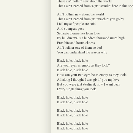
There ain't nothin' new about the world
That I ain't learned from 'a just standin' here in this spo
Ain't nothin' new about the world
That I ain't learned from just watchin' you go by
I tell myself people are cold
And strangers pass
Separate themselves from love
By buildin' walls a hundred thousand miles high
Frostbite and heartsickness
Ain't neither one of them so bad
You can understand the reason why
Black hole, black hole
Are your eyes as empty as they look?
Black hole, black hole
How can your two eyes be as empty as they look?
All along I thought I was givin' you my love
But you were just stealin' it, now I want back
Every single thing you took
Black hole, black hole
Black hole, black hole
Black hole, black hole
Black hole, black hole
Black hole, black hole
Black hole, black hole