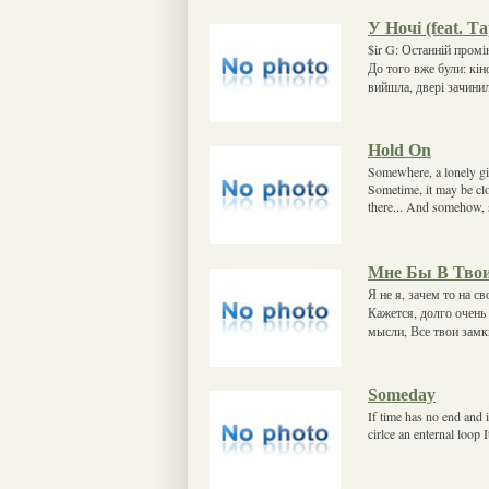
У Ночі (feat. Т
$ir G: Останній пром
До того вже були: кін
вийшла, двері зачинил
Hold On
Somewhere, a lonely gir
Sometime, it may be clo
there... And somehow,
Мне Бы В Твои
Я не я, зачем то на 
Кажется, долго очень 
мысли, Все твои замк
Someday
If time has no end and i
cirlce an enternal loop 