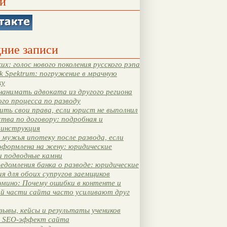
и
ние записи
их: голос нового поколения русского рэпа
k Spektrum: погружение в мрачную
ку
нанимать адвоката из другого региона
ого процесса по разводу
ть свои права, если юрист не выполнил
тва по договору: подробная и
 инструкция
мужья ипотеку после развода, если
оформлена на жену: юридические
и подводные камни
едомления банка о разводе: юридические
я для обоих супругов заемщиков
мино: Почему ошибки в контенте и
ой части сайта часто усиливают друг
зывы, кейсы и результаты учеников
 SEO-эффект сайта