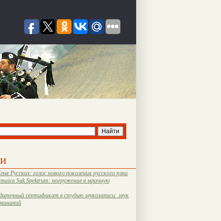
ти
еня Русских: голос нового поколения русского рэпа
amaica Suk Spektrum: погружение в мрачную
дарочный сертификат в студию звукозаписи: звук
оминаний