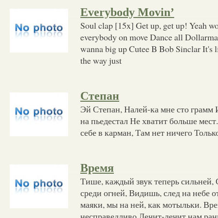
Everybody Movin’
Soul clap [15x] Get up, get up! Yeah 
everybody on move Dance all Dollarma
wanna big up Cutee B Bob Sinclar It's lik
the way just
Степан
Эй Степан, Налей-ка мне сто грамм 
на пьедестал Не хватит больше мест.
себе в карман, Там нет ничего Тольк
Время
Тише, каждый звук теперь сильней
среди огней, Видишь, след на небе о
маяки, мы на ней, как мотыльки. Вр
несправедливо Лечит-лечит нам ран