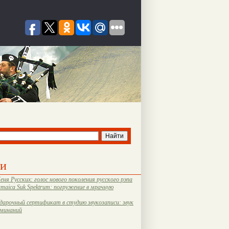
ти
еня Русских: голос нового поколения русского рэпа
amaica Suk Spektrum: погружение в мрачную
дарочный сертификат в студию звукозаписи: звук
оминаний