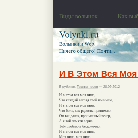
Виды волынок
Как вы
Volynki.ru
Волынки и Web.
Ничего общего! Почти...
И В Этом Вся Моя
В рубрике:
Тексты песен
— 20.09.2012
И в этом вся моя вина,
Что каждый взгляд твой понимаю,
И в этом вся моя вина,
Что боль, как радость, принимаю.
Он так далек, прощальный вечер,
А я той памяти верна,
Тебя люблю я бесконечно,
И в этом вся моя вина,
Моя вина, моя вина,