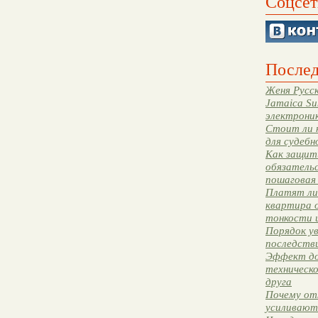
Соцсет
Послед
Женя Русск
Jamaica Su
электрони
Стоит ли 
для судебн
Как защити
обязательс
пошаговая
Платят ли 
квартира 
тонкости 
Порядок ув
последстви
Эффект до
техническ
друга
Почему от
усиливают