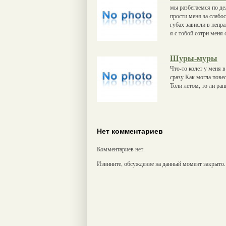
мы разбегаемся по де
прости меня за слабос
губах зависли в непр
я с тобой сотри меня 
Шуры-муры
Что-то колет у меня в
сразу Как могла пов
Толи летом, то ли р
Нет комментариев
Комментариев нет.
Извините, обсуждение на данный момент закрыто.