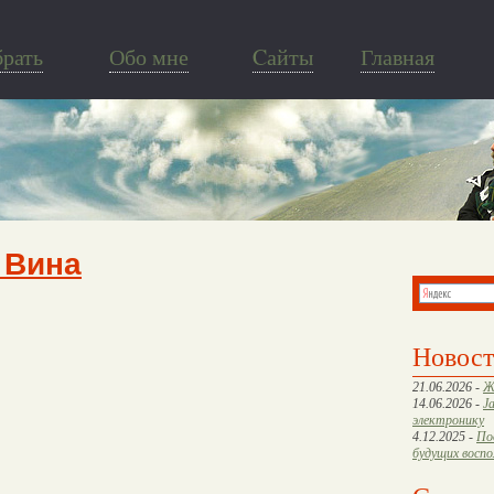
брать
Обо мне
Cайты
Главная
 Вина
Новос
21.06.2026 -
Ж
14.06.2026 -
J
электронику
4.12.2025 -
По
будущих восп