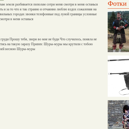
Фотки
лам земля разбивается пополам сотри меня смотри в меня останься
ть и за то что я так странно и отчаянно люблю вздох сожаления на
авильных городах звонки телефонные под луной границы условные
смотри в меня останься
 груди Прошу тебя, зверя во мне не буди Что случилось, поняла не
естись на такую заразу Припев: Шуры-муры мы крутили с тобою
анней весною Шуры-муры