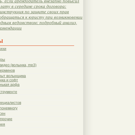
, если арендодатель внезапно повысил
лату в середине срока договора:
инструкция по защите своих прав
обращаться к юристу при возникновении
одным ведомством: подробный анализ,
комендации
ы
тихи
гры
видео (волынка, mp3)
терминов
пыт волынщика
нка и софт
нькая арфа
струменте
пециалистов
понемногу
сен
 прочие
рея