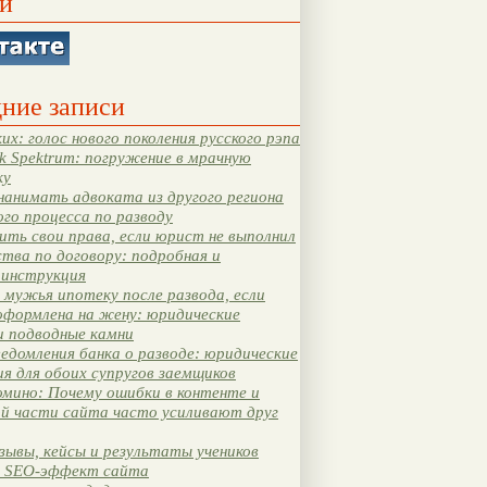
и
ние записи
их: голос нового поколения русского рэпа
k Spektrum: погружение в мрачную
ку
нанимать адвоката из другого региона
ого процесса по разводу
ть свои права, если юрист не выполнил
тва по договору: подробная и
 инструкция
мужья ипотеку после развода, если
оформлена на жену: юридические
и подводные камни
едомления банка о разводе: юридические
я для обоих супругов заемщиков
мино: Почему ошибки в контенте и
ой части сайта часто усиливают друг
зывы, кейсы и результаты учеников
 SEO-эффект сайта