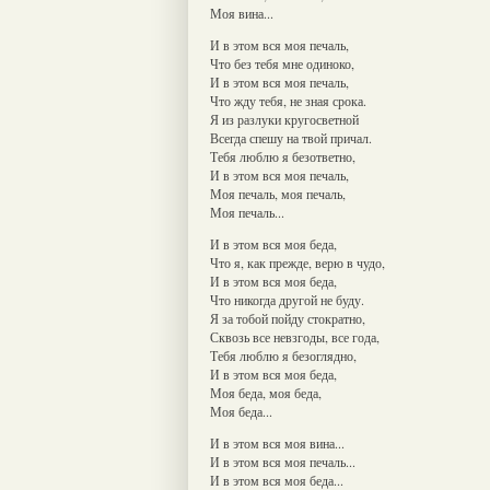
Моя вина...
И в этом вся моя печаль,
Что без тебя мне одиноко,
И в этом вся моя печаль,
Что жду тебя, не зная срока.
Я из разлуки кругосветной
Всегда спешу на твой причал.
Тебя люблю я безответно,
И в этом вся моя печаль,
Моя печаль, моя печаль,
Моя печаль...
И в этом вся моя беда,
Что я, как прежде, верю в чудо,
И в этом вся моя беда,
Что никогда другой не буду.
Я за тобой пойду стократно,
Сквозь все невзгоды, все года,
Тебя люблю я безоглядно,
И в этом вся моя беда,
Моя беда, моя беда,
Моя беда...
И в этом вся моя вина...
И в этом вся моя печаль...
И в этом вся моя беда...