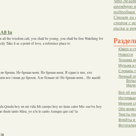
Что делать
арендную п
подробная 
Стоит ли 
споров с в
риски и ре
 All In
Раздел
 all the wisdom call, you shall be young, you shall be free Watching for
sily Take it as a point of love, a reference place to
Юмор и с
Новости
Техника и
Музыка и 
Словарь 
 не бреши. Не бреши мені. Не бреши мені, Я один із тих, хто
Личный о
ти все і впав до брехні, Але більше ні! Не бреши мені... Не жалій
Волы
Мале
Все об ин
Интервью
Мнения с
da Queda hoy en mi vida Mi cuerpo hoy no tiene calor Mis sue?os hoy
Обо всем 
e duele tanto Mira, yo a?n le canto Aunque que cai? la
Тексты пе
Флейты и
Фотогале
ся