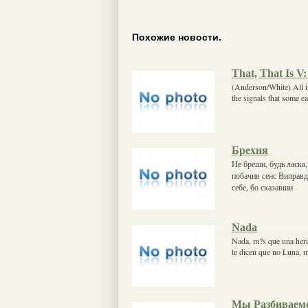
Похожие новости.
That, That Is V:
(Anderson/White) All in
the signals that some ea
Брехня
Не бреши, будь ласка,
побачив сенс Виправда
себе, бо сказавши
Nada
Nada, m?s que una heri
te dicen que no Luna, m
Мы Разбиваем