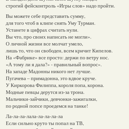
строгий фейсконтроль «Игры слов» надо пройти.
Вы можете себе представить сумму,
для того чтоб в клипе снять Уму Турман.
Устанете в цифрах считать нули.
Вы что, про своих написать не могли».
О личной жизни все молчат умело,
лишь то, что он свободен, всем кричит Кипелов.
На «Фабрике» все просто: держи по ветру нос.
«А тому ли я дала?» - правильный вопрос».
На западе Мадонны никого нет лучше.
Пугачева – примадонна, это вдвое круче.
У Киркорова Филиппа, короля попа, корона.
Модные певцы дерутся из-за трона.
Мальчики-зайчики, девчонки-зажигалки,
по родной попсе проедемся на танке!
Ла-ла-ла-лала-ла-ла-ла-ла
Если сильно круто ты попал на ТВ,