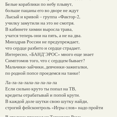
Белые кораблики по небу плывут,
больше пацаны его во дворе не ждут
Лысый и кривой – группа «Фактор-2,
училку замутили на это не смотря.
В кабинете химии выросла трава,
учатся теперь они на пять, а не на два.
Минздрав России не предупреждает,
что сердце разбито и сердце страдает.
Интересно, «БАНД’ЭРОС» много еще знает
Симптомов того, что с сердцем бывает?
Мальчики-зайчики, девчонки-зажигалки,
по родной попсе проедемся на танке!
Ла-ла-ла-лала-ла-ла-ла-ла
Если сильно круто ты попал на ТВ,
кредиты отрабатывай и попой крути.
В каждой доле шутки свою шутку найди,
строгий фейсконтроль «Игры слов» надо пройти
В столицу приехал из Таганрога Рома,