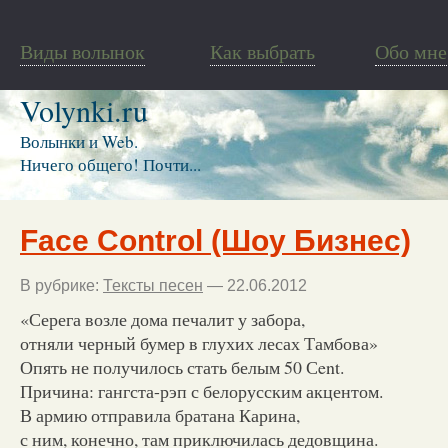
Виды волынок
Как выбрать
Обо мне
Volynki.ru
Волынки и Web.
Ничего общего! Почти...
Face Control (Шоу Бизнес)
В рубрике:
Тексты песен
— 22.06.2012
«Серега возле дома печалит у забора,
отняли черный бумер в глухих лесах Тамбова»
Опять не получилось стать белым 50 Сent.
Причина: гангста-рэп с белорусским акцентом.
В армию отправила братана Карина,
с ним, конечно, там приключилась дедовщина.