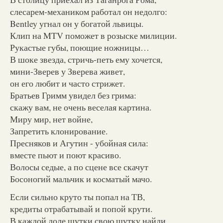
слесарем-механиком работал он недолго:
Bentley угнал он у богатой львицы.
Клип на MTV поможет в розыске милиции.
Рукастые губы, поющие ножницы…
В шоке звезда, стричь-петь ему хочется,
мини-Зверев у Зверева живет,
он его любит и часто стрижет.
Братьев Гримм увидел без грима:
скажу вам, не очень веселая картина.
Миру мир, нет войне,
Запретить клонирование.
Пресняков и Агутин - убойная сила:
вместе пьют и поют красиво.
Волосы седые, а по сцене все скачут
Босоногий мальчик и косматый мачо.
Если сильно круто ты попал на ТВ,
кредиты отрабатывай и попой крути.
В каждой доле шутки свою шутку найди,