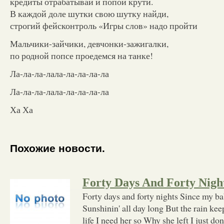
кредиты отрабатывай и попой крути.
В каждой доле шутки свою шутку найди,
строгий фейсконтроль «Игры слов» надо пройти
Мальчики-зайчики, девчонки-зажигалки,
по родной попсе проедемся на танке!
Ла-ла-ла-лала-ла-ла-ла-ла
Ла-ла-ла-лала-ла-ла-ла-ла
Ха Ха
Похожие новости.
Forty Days And Forty Nigh
Forty days and forty nights Since my bab
Sunshinin' all day long But the rain k
life I need her so Why she left I just do