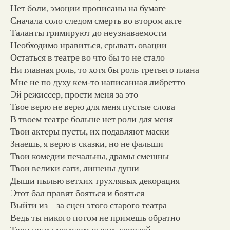
Нет боли, эмоции прописаны на бумаге
Сначала соло следом смерть во втором акте
Таланты гримируют до неузнаваемости
Необходимо нравиться, срывать овации
Остаться в театре во что бы то не стало
Ни главная роль, то хотя бы роль третьего плана
Мне не по духу кем-то написанная либретто
Эй режиссер, прости меня за это
Твое верю не верю для меня пустые слова
В твоем театре больше нет роли для меня
Твои актеры пусты, их подавляют маски
Знаешь, я верю в сказки, но не фальши
Твои комедии печальны, драмы смешны
Твои велики саги, лишены души
Дыши пылью ветхих трухлявых декорация
Этот бал правят бояться и бояться
Выйти из – за сцен этого старого театра
Ведь ты никого потом не примешь обратно
Твои шуты мечтают играть королей