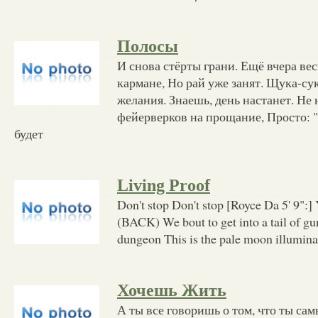
Полосы
И снова стёрты грани. Ещё вчера вес
кармане, Но рай уже занят. Щука-су
желания. Знаешь, день настанет. Не 
фейерверков на прощание, Просто: "
будет
Living Proof
Don't stop Don't stop [Royce Da 5' 9":]
(BACK) We bout to get into a tail of gun
dungeon This is the pale moon illuminat
Хочешь Жить
А ты все говоришь о том, что ты са