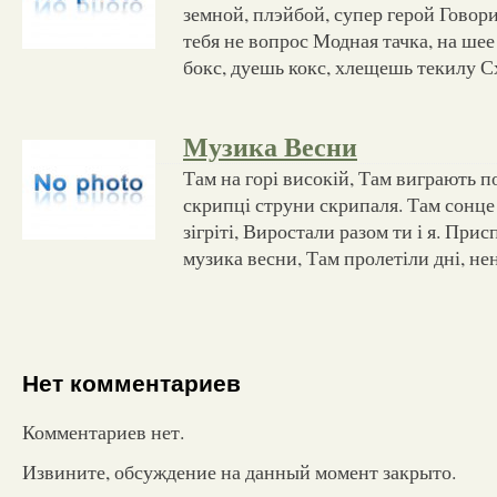
земной, плэйбой, супер герой Говори
тебя не вопрос Модная тачка, на ше
бокс, дуешь кокс, хлещешь текилу 
Музика Весни
Там на горі високій, Там виграють п
скрипці струни скрипаля. Там сонце 
зігріті, Виростали разом ти і я. Прис
музика весни, Там пролетіли дні, нен
Нет комментариев
Комментариев нет.
Извините, обсуждение на данный момент закрыто.