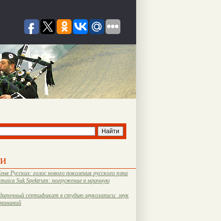
ти
еня Русских: голос нового поколения русского рэпа
amaica Suk Spektrum: погружение в мрачную
дарочный сертификат в студию звукозаписи: звук
оминаний