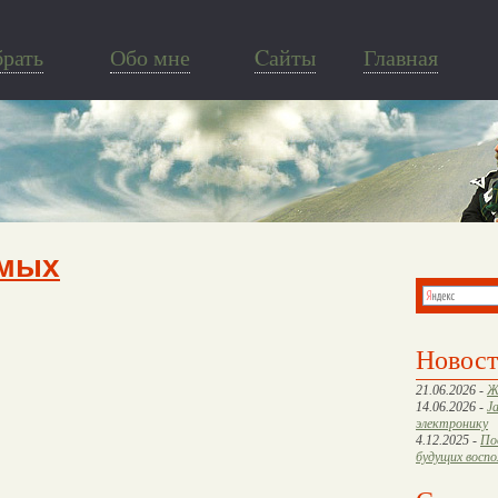
брать
Обо мне
Cайты
Главная
имых
Новос
21.06.2026 -
Ж
14.06.2026 -
J
электронику
4.12.2025 -
По
будущих восп