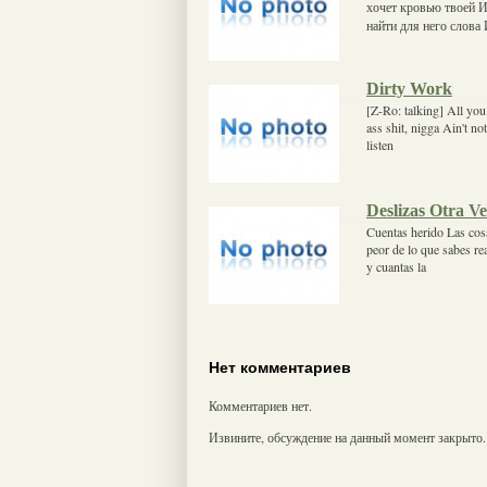
хочет кровью твоей И 
найти для него слова
Dirty Work
[Z-Ro: talking] All you
ass shit, nigga Ain't n
listen
Deslizas Otra V
Cuentas herido Las cos
peor de lo que sabes re
y cuantas la
Нет комментариев
Комментариев нет.
Извините, обсуждение на данный момент закрыто.