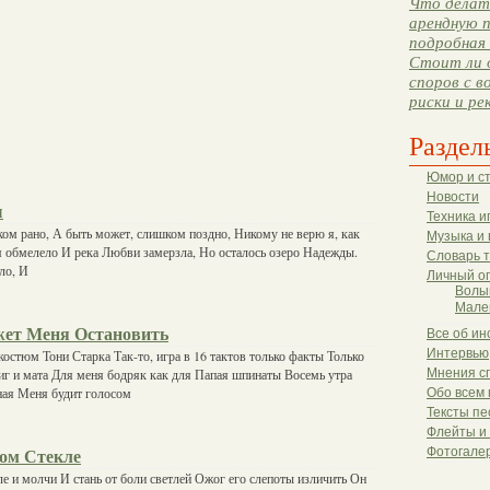
Что делать
арендную п
подробная 
Стоит ли 
споров с в
риски и ре
Раздел
Юмор и с
Новости
ы
Техника и
ом рано, А быть может, слишком поздно, Никому не верю я, как
Музыка и 
 обмелело И река Любви замерзла, Но осталось озеро Надежды.
Словарь 
ло, И
Личный о
Волы
Мале
жет Меня Остановить
Все об ин
Интервью
костюм Тони Старка Так-то, игра в 16 тактов только факты Только
иг и мата Для меня бодряк как для Папая шпинаты Восемь утра
Мнения с
ная Меня будит голосом
Обо всем 
Тексты пе
Флейты и
Фотогале
ом Стекле
ле и молчи И стань от боли светлей Ожог его слепоты изличить Он