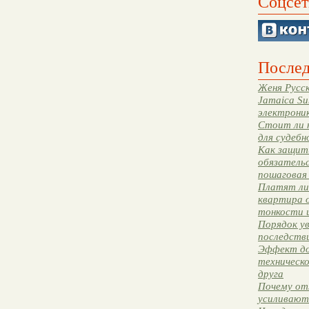
Соцсет
Послед
Женя Русск
Jamaica Su
электрони
Стоит ли 
для судебн
Как защити
обязательс
пошаговая
Платят ли 
квартира 
тонкости 
Порядок ув
последстви
Эффект до
техническ
друга
Почему от
усиливают