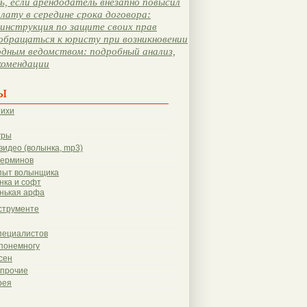
, если арендодатель внезапно повысил
лату в середине срока договора:
инструкция по защите своих прав
обращаться к юристу при возникновении
одным ведомством: подробный анализ,
комендации
ы
тихи
гры
видео (волынка, mp3)
терминов
пыт волынщика
нка и софт
нькая арфа
струменте
пециалистов
понемногу
сен
 прочие
рея