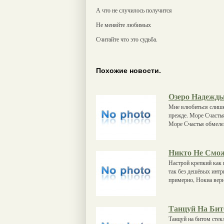
А что не случилось получится
Не меняйте любимых
Считайте что это судьба.
Похожие новости.
Озеро Надежд
Мне влюбиться слишк
прежде. Море Счастья
Море Счастья обмеле
Никто Не Смо
Настрой крепкий как 
так без дешёвых интр
примерно, Нокиа вер
Танцуй На Бит
Танцуй на битом стек