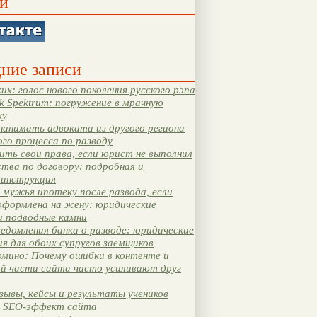
и
ние записи
их: голос нового поколения русского рэпа
k Spektrum: погружение в мрачную
ку
нанимать адвоката из другого региона
ого процесса по разводу
ть свои права, если юрист не выполнил
тва по договору: подробная и
 инструкция
мужья ипотеку после развода, если
оформлена на жену: юридические
и подводные камни
едомления банка о разводе: юридические
я для обоих супругов заемщиков
мино: Почему ошибки в контенте и
ой части сайта часто усиливают друг
зывы, кейсы и результаты учеников
 SEO-эффект сайта