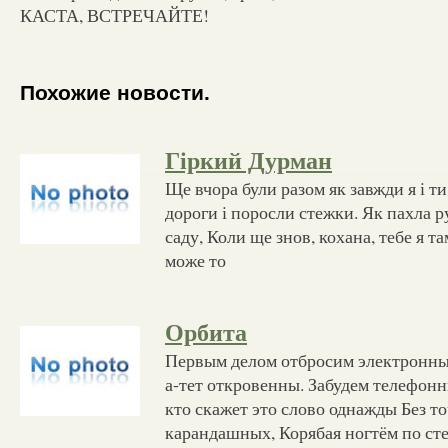
КАСТА, ВСТРЕЧАЙТЕ!
Похожие новости.
Гіркий Дурман
Ще вчора були разом як завжди я і т
дороги і поросли стежки. Як пахла р
саду, Коли ще знов, кохана, тебе я т
може то
Орбита
Первым делом отбросим электронные
а-тет откровенны. Забудем телефонн
кто скажет это слово однажды Без то
карандашных, Корябая ногтём по сте