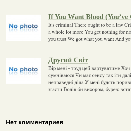
If You Want Blood (You’ve 
It's criminal There ought to be a law C
a whole lot more You get nothing for n
you trust We got what you want And yo
Другий Світ
Вір мені - труд цей вартуватиме Хоч 
сумніваюся Чи має сенсу так іти дал
неправедні діла У мені будять порив
згасти Волів би вихором, бурею вста
Нет комментариев