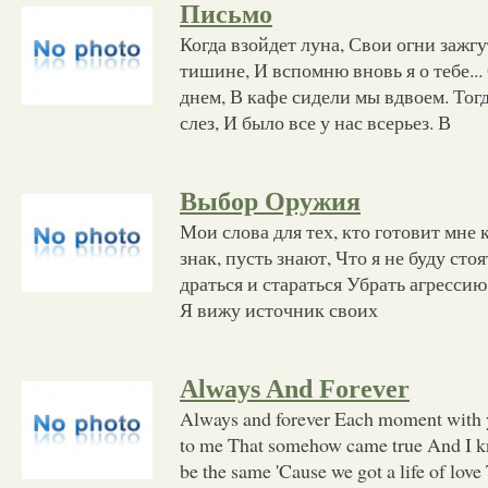
Письмо
Когда взойдет луна, Свои огни зажгу
тишине, И вспомню вновь я о тебе.
днем, В кафе сидели мы вдвоем. Тог
слез, И было все у нас всерьез. В
Выбор Оружия
Мои слова для тех, кто готовит мне 
знак, пусть знают, Что я не буду стоя
драться и стараться Убрать агрессию
Я вижу источник своих
Always And Forever
Always and forever Each moment with yo
to me That somehow came true And I k
be the same 'Cause we got a life of love