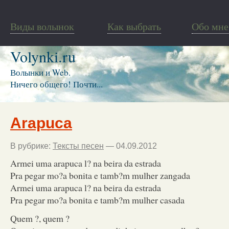
Виды волынок
Как выбрать
Обо мне
Volynki.ru
Волынки и Web.
Ничего общего! Почти...
Arapuca
В рубрике:
Тексты песен
— 04.09.2012
Armei uma arapuca l? na beira da estrada
Pra pegar mo?a bonita e tamb?m mulher zangada
Armei uma arapuca l? na beira da estrada
Pra pegar mo?a bonita e tamb?m mulher casada
Quem ?, quem ?