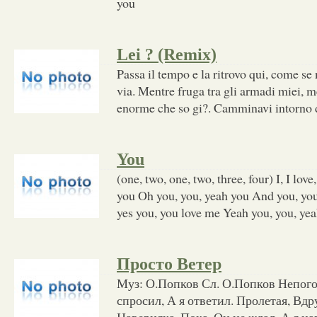
you
Lei ? (Remix)
Passa il tempo e la ritrovo qui, come se
via. Mentre fruga tra gli armadi miei, 
enorme che so gi?. Camminavi intorno do
You
(one, two, one, two, three, four) I, I love
you Oh you, you, yeah you And you, you
yes you, you love me Yeah you, you, ye
Просто Ветер
Муз: О.Попков Сл. О.Попков Непогод
спросил, А я ответил. Пролетая, Вдр
Наверняка, Пока. Он не ждал, А я н