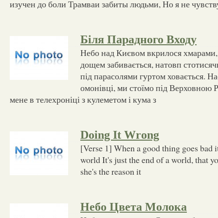
изучен до боли Трамваи забиты людьми, Но я не чувст
Біля Парадного Входу
Небо над Києвом вкрилося хмарами, в
дощем забивається, натовп стотися
під парасолями гуртом ховається. На
омонівці, ми стоїмо під Верховною
мене в телехроніці з кулеметом і кума з
Doing It Wrong
[Verse 1] When a good thing goes bad it'
world It's just the end of a world, that 
she's the reason it
Небо Цвета Молока