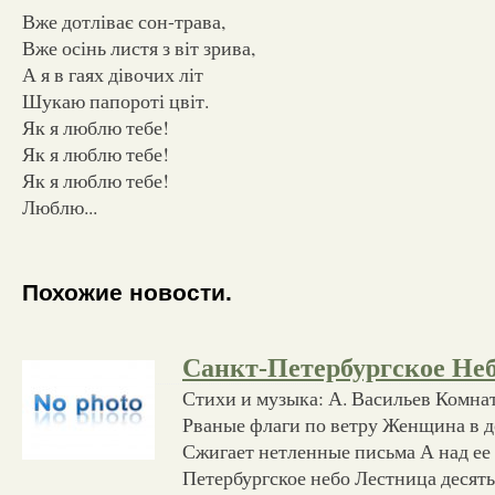
Вже дотліває сон-трава,
Вже осінь листя з віт зрива,
А я в гаях дівочих літ
Шукаю папороті цвіт.
Як я люблю тебе!
Як я люблю тебе!
Як я люблю тебе!
Люблю...
Похожие новости.
Санкт-Петербургское Не
Стихи и музыка: А. Васильев Комна
Рваные флаги по ветру Женщина в 
Сжигает нетленные письма А над ее
Петербургское небо Лестница десят