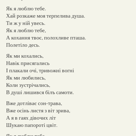
Як я люблю тебе.
Хай розкаже моя терпелива душа.
Ти ж у ній увесь.
Як я люблю тебе,
А кохання твоє, полохливе пташа.
Полетіло десь.
Як ми кохались,
Навік присягались
I плакали очі, тривожні вогні
Як ми любились,
Коли зустрічались,
В душі лишився білъ самоти.
Вже дотліває сон-трава,
Вже осінь листя з віт зрива,
А я в гаях дівочих літ
Шукаю папороті цвіт.
Як я люблю тебе,