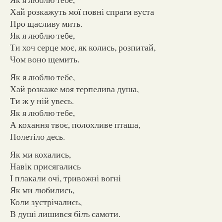
Хай розкажуть мої повні спраги вуста
Про щасливу мить.
Як я люблю тебе,
Ти хоч серце моє, як колись, розпитай,
Чом воно щемить.
Як я люблю тебе,
Хай розкаже моя терпелива душа,
Ти ж у ній увесь.
Як я люблю тебе,
А кохання твоє, полохливе пташа,
Полетіло десь.
Як ми кохались,
Навік присягались
I плакали очі, тривожні вогні
Як ми любились,
Коли зустрічались,
В душі лишився білъ самоти.