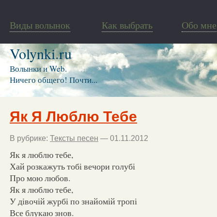
Виды волынок
Как выбрать
Обо мне
Volynki.ru
Волынки и Web.
Ничего общего! Почти...
Як Я Люблю Тебе
В рубрике:
Тексты песен
— 01.11.2012
Як я люблю тебе,
Хай розкажуть тобі вечори голубі
Про мою любов.
Як я люблю тебе,
У дівочій журбі по знайомій тропі
Все блукаю знов.