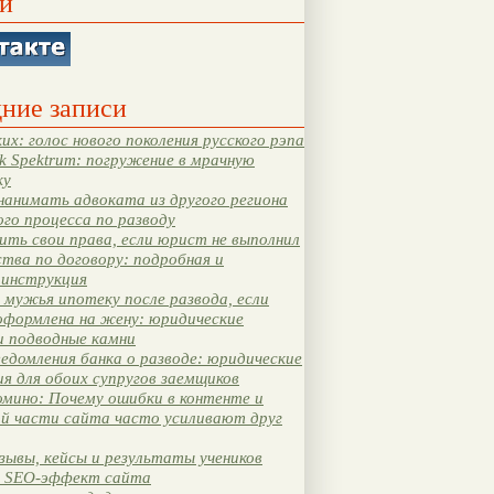
и
ние записи
их: голос нового поколения русского рэпа
k Spektrum: погружение в мрачную
ку
нанимать адвоката из другого региона
ого процесса по разводу
ть свои права, если юрист не выполнил
тва по договору: подробная и
 инструкция
мужья ипотеку после развода, если
оформлена на жену: юридические
и подводные камни
едомления банка о разводе: юридические
я для обоих супругов заемщиков
мино: Почему ошибки в контенте и
ой части сайта часто усиливают друг
зывы, кейсы и результаты учеников
 SEO-эффект сайта