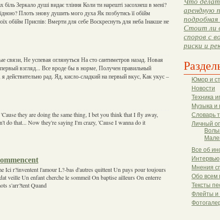
Что делать
ах біль Зеркало душі видає тління Коли ти нарешті засохнеш в мені?
арендную п
ідною? Плоть знову душить мого духа Як позбутись її обійм
подробная 
оїх обійм Приспів: Вмерти для себе Воскреснуть для неба Інакше не
Стоит ли 
споров с в
риски и ре
 связи, Не успевая оглянуться На сто сантиметров назад. Новая
Раздел
ервый взгляд... Все вроде бы в норме, Получен правильный
 я действительно рад. Яд, кисло-сладкий на первый вкус, Как укус –
Юмор и с
Новости
Техника и
Музыка и 
'Cause they are doing the same thing, I bet you think that I fly away,
Словарь 
t do that... Now they're saying I'm crazy, 'Cause I wanna do it
Личный о
Волы
Мале
Все об ин
Commencent
Интервью
Мнения с
Ici r?inventent l'amour L?-bas d'autres quittent Un pays pour toujours
Обо всем 
ldat veille Un enfant cherche le sommeil On baptise ailleurs On enterre
ots s'arr?tent Quand
Тексты пе
Флейты и
Фотогале