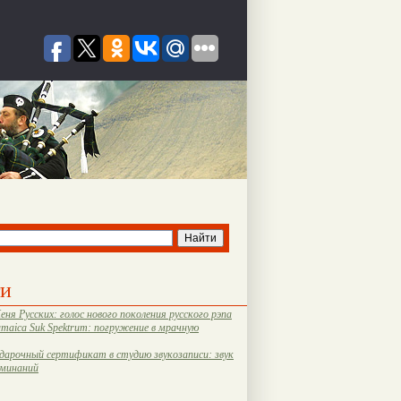
ти
еня Русских: голос нового поколения русского рэпа
amaica Suk Spektrum: погружение в мрачную
дарочный сертификат в студию звукозаписи: звук
оминаний