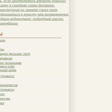
, если арендодатель внезапно повысил
лату в середине срока договора:
инструкция по защите своих прав
обращаться к юристу при возникновении
одным ведомством: подробный анализ,
комендации
ы
тихи
гры
видео (волынка, mp3)
терминов
пыт волынщика
нка и софт
нькая арфа
струменте
пециалистов
понемногу
сен
 прочие
рея