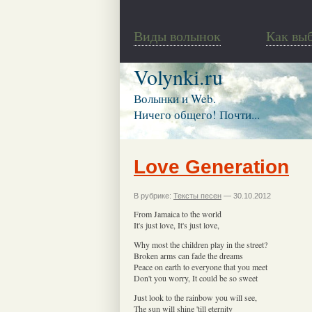
Виды волынок
Как вы
Volynki.ru
Волынки и Web.
Ничего общего! Почти...
Love Generation
В рубрике:
Тексты песен
— 30.10.2012
From Jamaica to the world
It's just love, It's just love,
Why most the children play in the street?
Broken arms can fade the dreams
Peace on earth to everyone that you meet
Don't you worry, It could be so sweet
Just look to the rainbow you will see,
The sun will shine 'till eternity