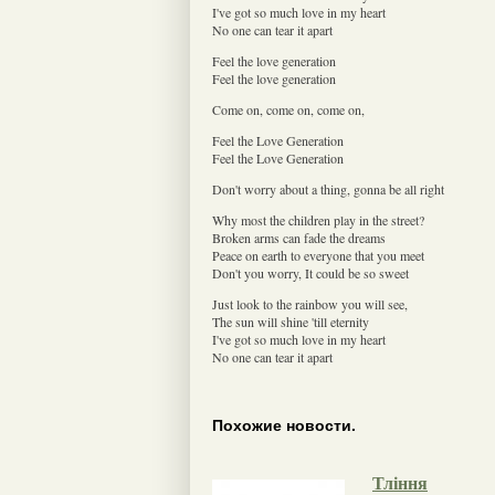
I've got so much love in my heart
No one can tear it apart
Feel the love generation
Feel the love generation
Come on, come on, come on,
Feel the Love Generation
Feel the Love Generation
Don't worry about a thing, gonna be all right
Why most the children play in the street?
Broken arms can fade the dreams
Peace on earth to everyone that you meet
Don't you worry, It could be so sweet
Just look to the rainbow you will see,
The sun will shine 'till eternity
I've got so much love in my heart
No one can tear it apart
Похожие новости.
Тління