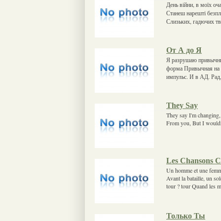
День війни, в моїх оч
Станеш нарешті безпл
Слизьких, гадючих тв
От А до Я
Я разрушаю привычные
форма Привычная на п
импульс. И в АД. Рад,
They Say
They say I'm changing, 
From you, But I wouldn'
Les Chansons 
Un homme et une femme 
Avant la bataille, un so
tour ? tour Quand les m
Только Ты