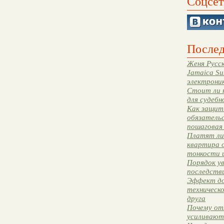
Соцсет
Послед
Женя Русск
Jamaica Su
электрони
Стоит ли 
для судебн
Как защити
обязательс
пошаговая
Платят ли 
квартира 
тонкости 
Порядок ув
последстви
Эффект до
техническ
друга
Почему от
усиливают