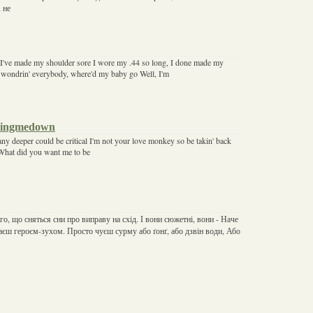
 не
 I've made my shoulder sore I wore my .44 so long, I done made my
m wondrin' everybody, where'd my baby go Well, I'm
ingmedown
s any deeper could be critical I'm not your love monkey so be takin' back
d What did you want me to be
ого, що сняться сни про виправу на схід. І вони сюжетні, вони - Наче
аєш героєм-зухом. Просто чуєш сурму або ґонґ, або дзвін води, Або