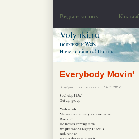
Виды волынок
Как вы
Volynki.ru
Волынки и Web.
Ничего общего! Почти...
Everybody Movin’
В рубрике:
Тексты песен
— 14.09.2012
Soul clap [15x]
Get up, get up!
Yeah woah
Me wanna see everybody on move
Dance all
Dollarman coming at ya
We just wanna big up Cutee B
Bob Sinclar
It's like dancing, listen it