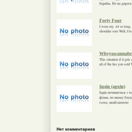
борьбы. Не по дороге,
Forty Four
I wore my .44 so long,
shoulder sore Well, I'
Whyyawannabr
This situation if it get
all of the lies you sol
Індія (архів)
Індія починається з т
фільм, по якому блук
голос, який шепоче:
Нет комментариев