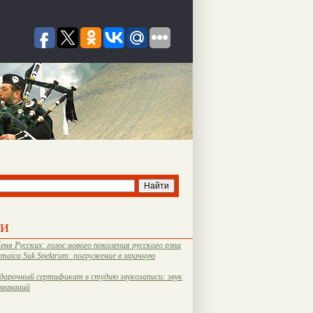
ти
еня Русских: голос нового поколения русского рэпа
amaica Suk Spektrum: погружение в мрачную
дарочный сертификат в студию звукозаписи: звук
оминаний