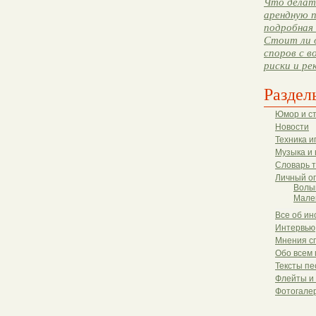
Что делать
арендную п
подробная 
Стоит ли 
споров с в
риски и ре
Раздел
Юмор и с
Новости
Техника и
Музыка и 
Словарь 
Личный о
Волы
Мале
Все об ин
Интервью
Мнения с
Обо всем 
Тексты пе
Флейты и
Фотогале