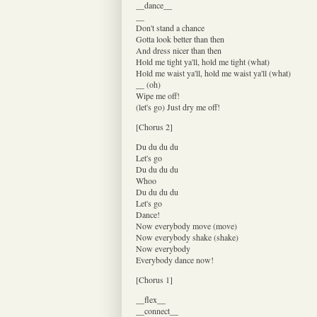
__dance__
__
Don't stand a chance
Gotta look better than then
And dress nicer than then
Hold me tight ya'll, hold me tight (what)
Hold me waist ya'll, hold me waist ya'll (what)
__ (oh)
Wipe me off!
(let's go) Just dry me off!
[Chorus 2]
Du du du du
Let's go
Du du du du
Whoo
Du du du du
Let's go
Dance!
Now everybody move (move)
Now everybody shake (shake)
Now everybody
Everybody dance now!
[Chorus 1]
__flex__
__connect__