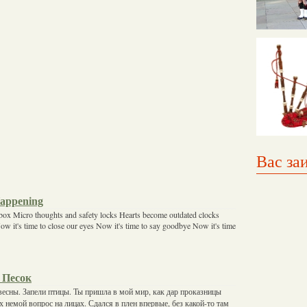
Вас за
Happening
 box Micro thoughts and safety locks Hearts become outdated clocks
w it's time to close our eyes Now it's time to say goodbye Now it's time
 Песок
 весны. Запели птицы. Ты пришла в мой мир, как дар проказницы
х немой вопрос на лицах. Сдался в плен впервые, без какой-то там