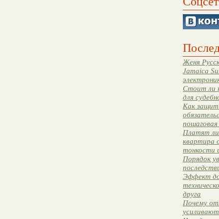
Соцсет
Послед
Женя Русск
Jamaica Su
электрони
Стоит ли 
для судебн
Как защити
обязательс
пошаговая
Платят ли 
квартира 
тонкости 
Порядок ув
последстви
Эффект до
техническ
друга
Почему от
усиливают