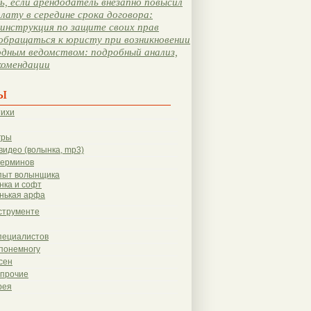
, если арендодатель внезапно повысил
лату в середине срока договора:
инструкция по защите своих прав
обращаться к юристу при возникновении
одным ведомством: подробный анализ,
комендации
ы
тихи
гры
видео (волынка, mp3)
терминов
пыт волынщика
нка и софт
нькая арфа
струменте
пециалистов
понемногу
сен
 прочие
рея