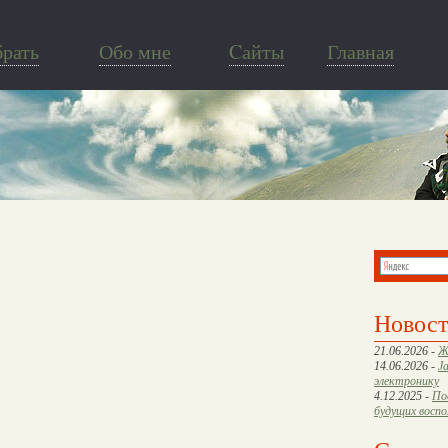
брать
Обо мне
Cайты
Главная
Новос
21.06.2026 -
Ж
14.06.2026 -
J
электронику
4.12.2025 -
По
будущих восп