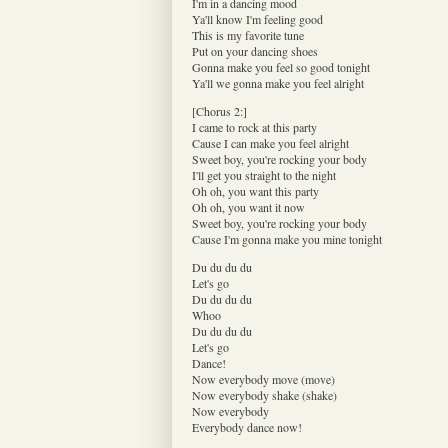
I'm in a dancing mood
Ya'll know I'm feeling good
This is my favorite tune
Put on your dancing shoes
Gonna make you feel so good tonight
Ya'll we gonna make you feel alright
[Chorus 2:]
I came to rock at this party
Cause I can make you feel alright
Sweet boy, you're rocking your body
I'll get you straight to the night
Oh oh, you want this party
Oh oh, you want it now
Sweet boy, you're rocking your body
Cause I'm gonna make you mine tonight
Du du du du
Let's go
Du du du du
Whoo
Du du du du
Let's go
Dance!
Now everybody move (move)
Now everybody shake (shake)
Now everybody
Everybody dance now!