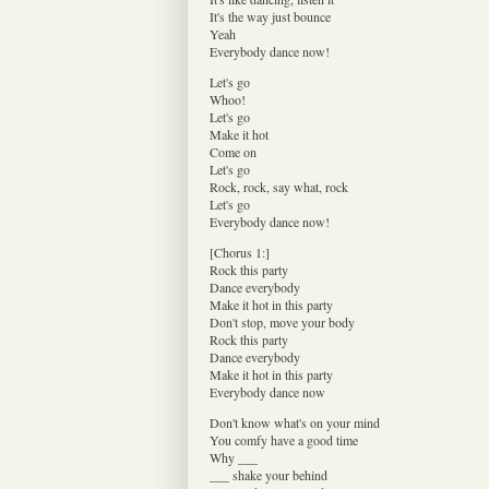
It's the way just bounce
Yeah
Everybody dance now!
Let's go
Whoo!
Let's go
Make it hot
Come on
Let's go
Rock, rock, say what, rock
Let's go
Everybody dance now!
[Chorus 1:]
Rock this party
Dance everybody
Make it hot in this party
Don't stop, move your body
Rock this party
Dance everybody
Make it hot in this party
Everybody dance now
Don't know what's on your mind
You comfy have a good time
Why ___
___ shake your behind