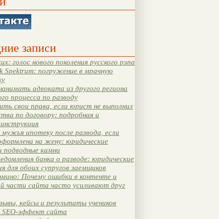
и
ние записи
их: голос нового поколения русского рэпа
k Spektrum: погружение в мрачную
ку
нанимать адвоката из другого региона
ого процесса по разводу
ть свои права, если юрист не выполнил
тва по договору: подробная и
 инструкция
мужья ипотеку после развода, если
оформлена на жену: юридические
и подводные камни
едомления банка о разводе: юридические
я для обоих супругов заемщиков
мино: Почему ошибки в контенте и
ой части сайта часто усиливают друг
зывы, кейсы и результаты учеников
 SEO-эффект сайта