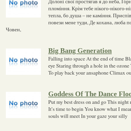
Долоні свої простягав я до неба, Го
пломіння. Крім тебе нікого-нікого-ні
тепла, бо душа – не каміння. Приспів
повези мене туди, Де кохана, люба п
Човен,
Big Bang Generation
Falling into space At the end of time Bl
eye Staring through a hole in the ozon
To play back your ansaphone Climax out 
Goddess Of The Dance Flo
Put my best dress on and go This night 
It’s time to begin You know what I mea
souls will meet In your gaze your silly