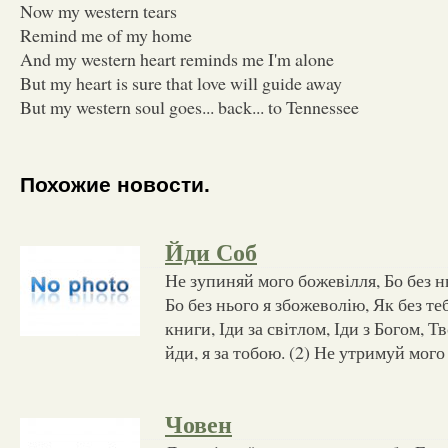
Now my western tears
Remind me of my home
And my western heart reminds me I'm alone
But my heart is sure that love will guide away
But my western soul goes... back... to Tennessee
Похожие новости.
Йди Соб
Не зупиняй мого божевілля, Бо без нь
Бо без нього я збожеволію, Як без те
книги, Іди за світлом, Іди з Богом, Т
йди, я за тобою. (2) Не утримуй мого
Човен