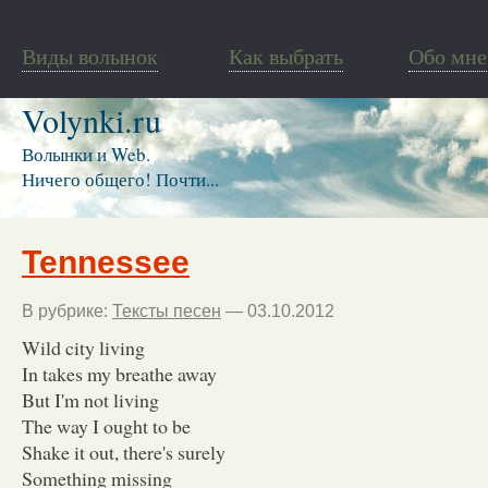
Виды волынок
Как выбрать
Обо мне
Volynki.ru
Волынки и Web.
Ничего общего! Почти...
Tennessee
В рубрике:
Тексты песен
— 03.10.2012
Wild city living
In takes my breathe away
But I'm not living
The way I ought to be
Shake it out, there's surely
Something missing