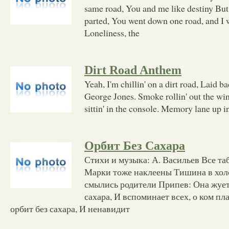
same road, You and me like destiny But
parted, You went down one road, and I 
Loneliness, the
Dirt Road Anthem
Yeah, I'm chillin' on a dirt road, Laid b
George Jones. Smoke rollin' out the win
sittin' in the console. Memory lane up in
Орбит Без Сахара
Стихи и музыка: А. Васильев Все т
Марки тоже наклеены Тишина в хол
смылись родители Припев: Она жует
сахара, И вспоминает всех, о ком пл
оpбит без сахара, И ненавидит