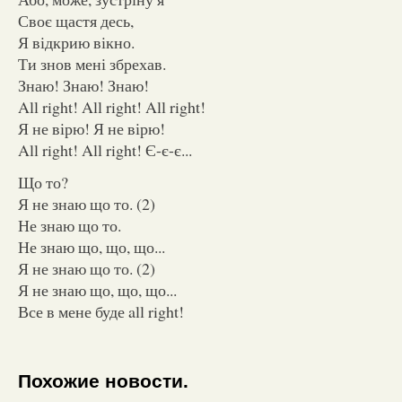
Своє щастя десь,
Я відкрию вікно.
Ти знов мені збрехав.
Знаю! Знаю! Знаю!
All right! All right! All right!
Я не вірю! Я не вірю!
All right! All right! Є-є-є...
Що то?
Я не знаю що то. (2)
Не знаю що то.
Не знаю що, що, що...
Я не знаю що то. (2)
Я не знаю що, що, що...
Все в мене буде all right!
Похожие новости.