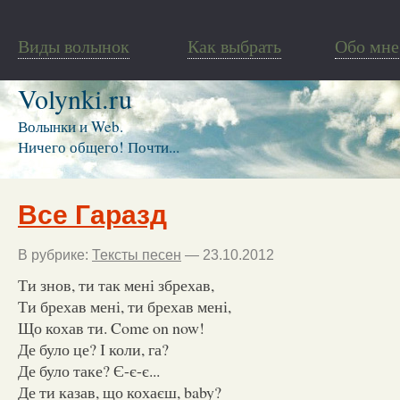
Виды волынок
Как выбрать
Обо мне
Volynki.ru
Волынки и Web.
Ничего общего! Почти...
Все Гаразд
В рубрике:
Тексты песен
— 23.10.2012
Ти знов, ти так мені збрехав,
Ти брехав мені, ти брехав мені,
Що кохав ти. Come on now!
Де було це? І коли, га?
Де було таке? Є-є-є...
Де ти казав, що кохаєш, baby?