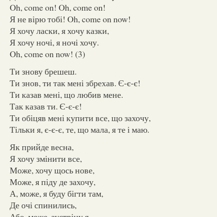
Oh, come on! Oh, come on!
Я не вірю тобі! Oh, come on now!
Я хочу ласки, я хочу казки,
Я хочу ночі, я ночі хочу.
Oh, come on now! (3)
Ти знову брешеш.
Ти знов, ти так мені збрехав. Є-є-є!
Ти казав мені, що любив мене.
Так казав ти. Є-є-є!
Ти обіцяв мені купити все, що захочу,
Тільки я, є-є-є, те, що мала, я те і маю.
Як прийде весна,
Я хочу змінити все,
Може, хочу щось нове,
Може, я піду де захочу,
А, може, я буду бігти там,
Де очі спинились,
Або, може, зустріну я