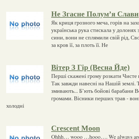
Не Згасне Полум’я Слави
Як криця грозного меча, горів на зах
українська рука стискала у долонях 
сини, вони не сплямили свій рід, С
за кров її, за плоть її. Не
Вітер З Гір (Весна Йде)
Перші скажені грому розкати Чисте 
Так завжди навесні на Нашій землі. Т
змивають... Б’ють бойові барабани 
громами. Вісники перших трав - вони
холодні
Crescent Moon
Ohhh… wooo …hooo…. We always are 