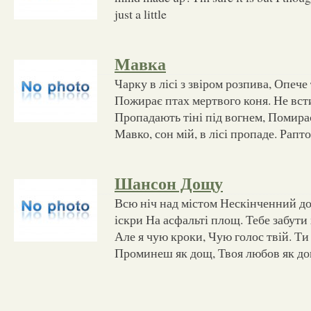
just a little
Мавка
Чарку в лісі з звіром розпива, Опече
Пожирає птах мертвого коня. Не всти
Пропадають тіні під вогнем, Помирає
Мавко, сон мій, в лісі пропаде. Рапто
Шансон Дощу
Всю ніч над містом Нескінченний д
іскри На асфальті площ. Тебе забути 
Але я чую кроки, Чую голос твій. Т
Проминеш як дощ, Твоя любов як дощ