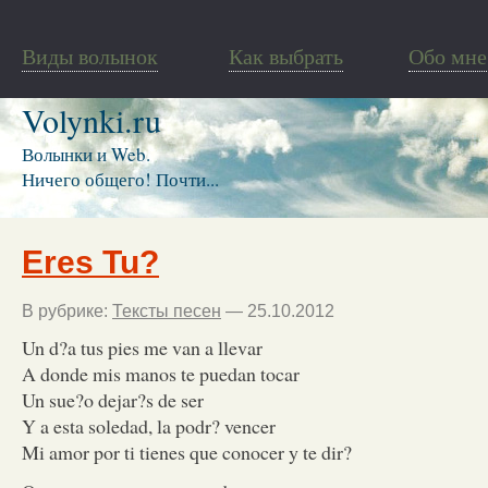
Виды волынок
Как выбрать
Обо мне
Volynki.ru
Волынки и Web.
Ничего общего! Почти...
Eres Tu?
В рубрике:
Тексты песен
— 25.10.2012
Un d?a tus pies me van a llevar
A donde mis manos te puedan tocar
Un sue?o dejar?s de ser
Y a esta soledad, la podr? vencer
Mi amor por ti tienes que conocer y te dir?