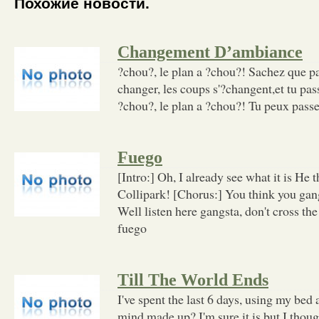
Похожие новости.
Changement D’ambiance
?chou?, le plan a ?chou?! Sachez que pa
changer, les coups s'?changent,et tu pa
?chou?, le plan a ?chou?! Tu peux passe
Fuego
[Intro:] Oh, I already see what it is He 
Collipark! [Chorus:] You think you gan
Well listen here gangsta, don't cross th
fuego
Till The World Ends
I've spent the last 6 days, using my bed 
mind made up? I'm sure it is but I though