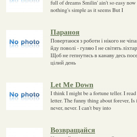
full of dreams Smilin' ain't so easy now
nothing's simple as it seems But I
Параноя
Повертаюся з роботи і нікого не чіп
йду поволі - гуляю І не світять ліхта
Щоб не гепнутись в канаву десь посе
цілий день
Let Me Down
I think I might be a fortune teller. I read
letter. The funny thing about forever, Is
never, never. I can't buy into
Возвращайся