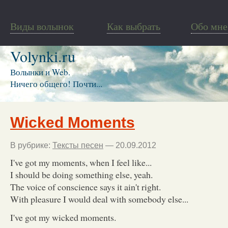
Виды волынок
Как выбрать
Обо мне
Volynki.ru
Волынки и Web.
Ничего общего! Почти...
Wicked Moments
В рубрике:
Тексты песен
— 20.09.2012
I've got my moments, when I feel like...
I should be doing something else, yeah.
The voice of conscience says it ain't right.
With pleasure I would deal with somebody else...
I've got my wicked moments.