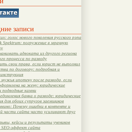
и
ние записи
их: голос нового поколения русского рэпа
k Spektrum: погружение в мрачную
ку
нанимать адвоката из другого региона
ого процесса по разводу
ть свои права, если юрист не выполнил
тва по договору: подробная и
 инструкция
мужья ипотеку после развода, если
оформлена на жену: юридические
и подводные камни
едомления банка о разводе: юридические
я для обоих супругов заемщиков
мино: Почему ошибки в контенте и
ой части сайта часто усиливают друг
зывы, кейсы и результаты учеников
 SEO-эффект сайта