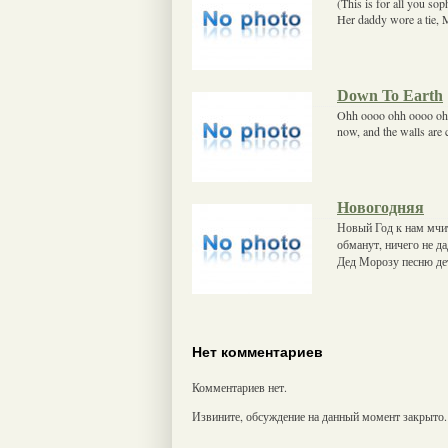
(This is for all you soph
Her daddy wore a tie, 
Down To Earth
Ohh oooo ohh oooo oh V
now, and the walls are
Новогодняя
Новый Год к нам мчит
обманут, ничего не да
Дед Морозу песню дет
Нет комментариев
Комментариев нет.
Извините, обсуждение на данный момент закрыто.