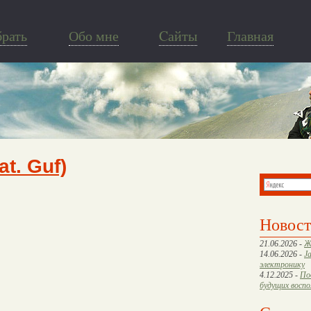
брать
Обо мне
Cайты
Главная
t. Guf)
Новос
21.06.2026 -
Ж
14.06.2026 -
J
электронику
4.12.2025 -
По
будущих восп