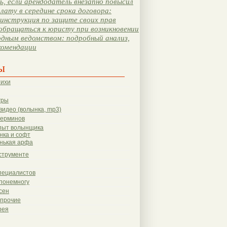
, если арендодатель внезапно повысил
лату в середине срока договора:
инструкция по защите своих прав
обращаться к юристу при возникновении
одным ведомством: подробный анализ,
комендации
ы
тихи
гры
видео (волынка, mp3)
терминов
пыт волынщика
нка и софт
нькая арфа
струменте
пециалистов
понемногу
сен
 прочие
рея