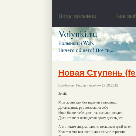
Виды волынок
Как вы
Volynki.ru
Волынки и Web.
Ничего общего! Почти...
Новая Ступень (fea
В рубрике:
Тексты песен
— 17.10.2012
Змей:
Моя жизнь как без педалей велосипед,
До свиданья, рву волосы на себе
Носи белое, тебе идет - ты сильно поседел,
Дразнит меня жена делая сразу десять дел
А я с таким лицом, словно несколько дней не ел,
Кажется что вот-вот, и лопнет моё терпение