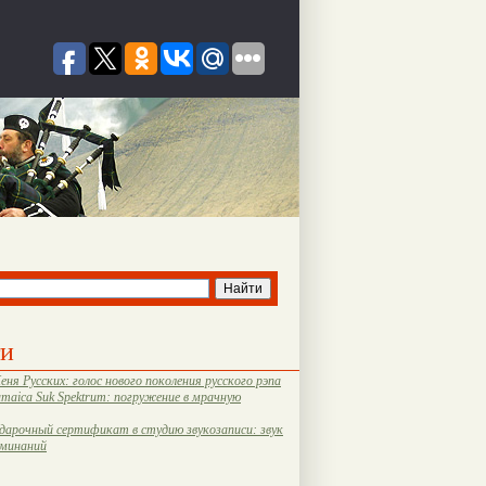
ти
еня Русских: голос нового поколения русского рэпа
amaica Suk Spektrum: погружение в мрачную
дарочный сертификат в студию звукозаписи: звук
оминаний