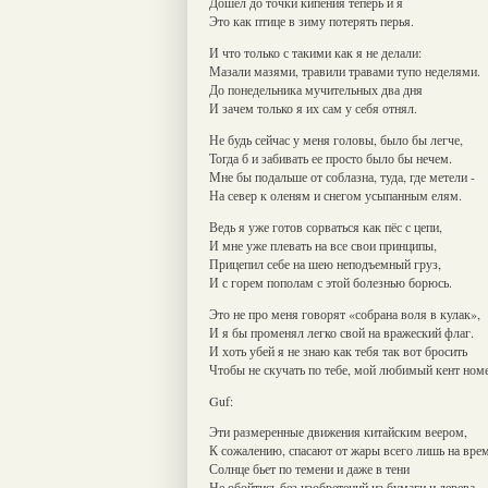
Дошел до точки кипения теперь и я
Это как птице в зиму потерять перья.
И что только с такими как я не делали:
Мазали мазями, травили травами тупо неделями.
До понедельника мучительных два дня
И зачем только я их сам у себя отнял.
Не будь сейчас у меня головы, было бы легче,
Тогда б и забивать ее просто было бы нечем.
Мне бы подальше от соблазна, туда, где метели -
На север к оленям и снегом усыпанным елям.
Ведь я уже готов сорваться как пёс с цепи,
И мне уже плевать на все свои принципы,
Прицепил себе на шею неподъемный груз,
И с горем пополам с этой болезнью борюсь.
Это не про меня говорят «собрана воля в кулак»,
И я бы променял легко свой на вражеский флаг.
И хоть убей я не знаю как тебя так вот бросить
Чтобы не скучать по тебе, мой любимый кент номе
Guf:
Эти размеренные движения китайским веером,
К сожалению, спасают от жары всего лишь на вре
Солнце бьет по темени и даже в тени
Не обойтись без изобретений из бумаги и дерева.