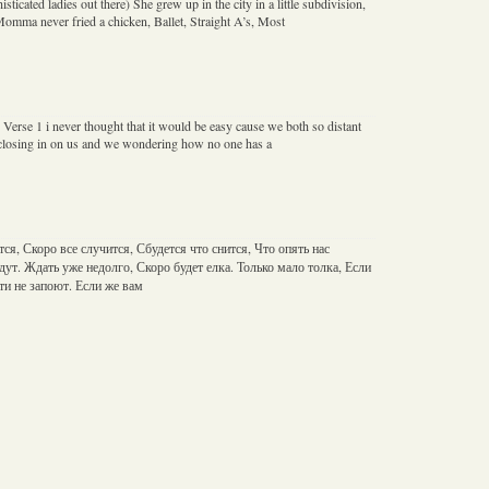
isticated ladies out there) She grew up in the city in a little subdivision,
Momma never fried a chicken, Ballet, Straight A’s, Most
erse 1 i never thought that it would be easy cause we both so distant
 closing in on us and we wondering how no one has a
ся, Скоро все случится, Сбудется что снится, Что опять нас
дут. Ждать уже недолго, Скоро будет елка. Только мало толка, Если
и не запоют. Если же вам