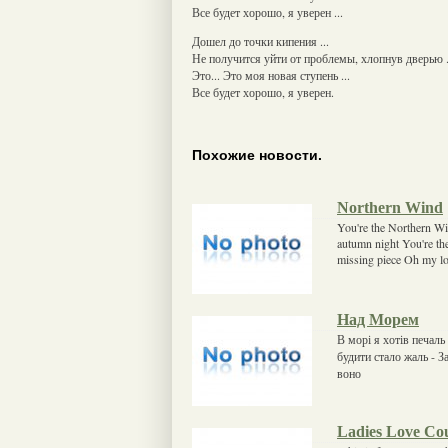
Все будет хорошо, я уверен ...
Дошел до точки кипения ...
Не получится уйти от проблемы, хлопнув дверью .
Это... Это моя новая ступень ...
Все будет хорошо, я уверен.
Похожие новости.
Northern Wind
You're the Northern Wi
autumn night You're the
missing piece Oh my 
Над Морем
В морі я хотів печаль
будити стало жаль - З
воно
Ladies Love Co