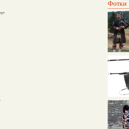
Фотки
порт
ь