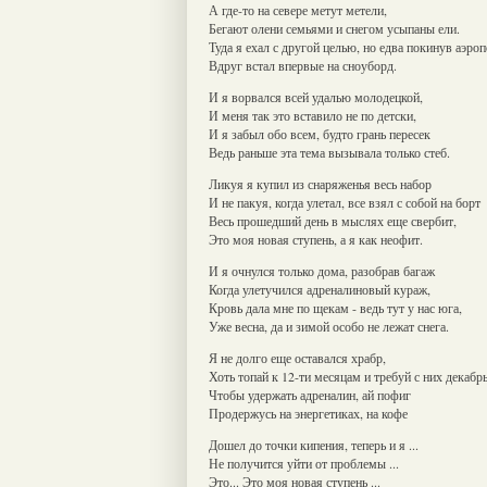
А где-то на севере метут метели,
Бегают олени семьями и снегом усыпаны ели.
Туда я ехал с другой целью, но едва покинув аэро
Вдруг встал впервые на сноуборд.
И я ворвался всей удалью молодецкой,
И меня так это вставило не по детски,
И я забыл обо всем, будто грань пересек
Ведь раньше эта тема вызывала только стеб.
Ликуя я купил из снаряженья весь набор
И не пакуя, когда улетал, все взял с собой на борт
Весь прошедший день в мыслях еще свербит,
Это моя новая ступень, а я как неофит.
И я очнулся только дома, разобрав багаж
Когда улетучился адреналиновый кураж,
Кровь дала мне по щекам - ведь тут у нас юга,
Уже весна, да и зимой особо не лежат снега.
Я не долго еще оставался храбр,
Хоть топай к 12-ти месяцам и требуй с них декабр
Чтобы удержать адреналин, ай пофиг
Продержусь на энергетиках, на кофе
Дошел до точки кипения, теперь и я ...
Не получится уйти от проблемы ...
Это... Это моя новая ступень ...