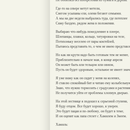
Где-то на севере метут метели,
Снегом усыпаны ели, олени бегают семьями.
А мы на две недели выбрались туда, где потеплее
Сижу балдею, рядом жена в положении.
Выбираю что-нибудь помедленнее в плеере,
Шлепанцы, плавки, кольцо, татуировки на теле,
Потихоньку веселею от пары коктейлей,
Пытаюсь представить то, о чем не имею представл
Но как ни крути надо быть готовым тем не менее,
Приблизительно в начале мая, в конце апреля
Он может быть или тельцом или овном,
Пусть он будет здоровым, остальное не имеет знач
Я уже вижу как он сидит у меня на коленях,
Я ставлю спокойный бит и читаю ему колыбельну
Знаю, что нужно тормозить с градусами и растени
Не получится уйти от проблемы хлопнув дверью.
На этой лестнице я подошел к серьезной ступени,
Я буду отцом. Все будет хорошо, я уверен.
Это будет пацан и по-любому, он будет в теме,
И он оценит как папа стелет с Хамилем и Змеем.
Хамиль: