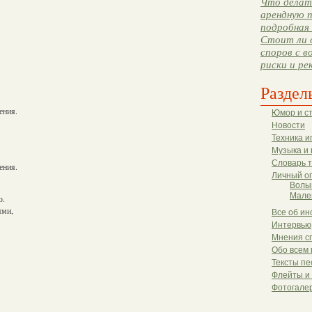
Что делать
арендную п
подробная 
Стоит ли 
споров с в
риски и ре
Раздел
ения.
Юмор и с
Новости
Техника и
Музыка и 
Словарь 
ения.
Личный о
Волы
Мале
ю.
ями,
Все об ин
Интервью
Мнения с
Обо всем 
Тексты пе
Флейты и
Фотогале