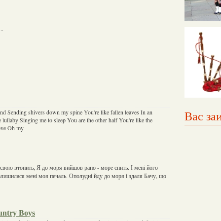
..
nd Sending shivers down my spine You're like fallen leaves In an
Вас за
 lullaby Singing me to sleep You are the other half You're like the
love Oh my
 свою втопить, Я до моря вийшов рано - море спить. І мені його
алишилася мені моя печаль. Ополудні йду до моря і здаля Бачу, що
untry Boys