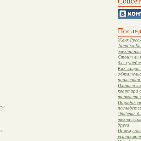
Соцсет
Послед
Женя Русск
Jamaica Su
электрони
Стоит ли 
для судебн
Как защити
обязательс
пошаговая
Платят ли 
квартира 
тонкости 
Порядок ув
р 8.
последстви
Эффект до
техническ
друга
мя.
Почему от
усиливают