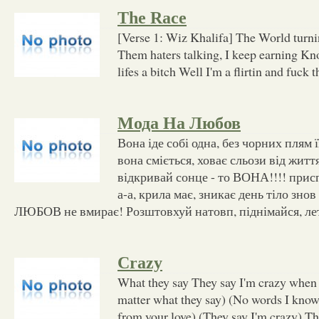
The Race
[Verse 1: Wiz Khalifa] The World turni
Them haters talking, I keep earning Kn
lifes a bitch Well I'm a flirtin and fuck t
Мода На Любов
Вона іде собі одна, без чорних плям 
вона сміється, ховає сльози від життя.
відкривай сонце - то ВОНА!!!! приспів
а-а, крила має, зникає день тіло зн
ЛЮБОВ не вмирає! Розштовхуй натовп, піднімайся, лет
Crazy
What they say They say I'm crazy when 
matter what they say) (No words I kno
from your love) (They say I'm crazy) T