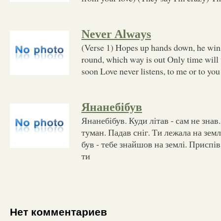
Never Always
(Verse 1) Hopes up hands down, he wins
round, which way is out Only time will t
soon Love never listens, to me or to yo
Янанебiбув
Янанебібув. Куди літав - сам не знав
туман. Падав сніг. Ти лежала на землі
був - тебе знайшов на землі. Приспів:
ти
Нет комментариев