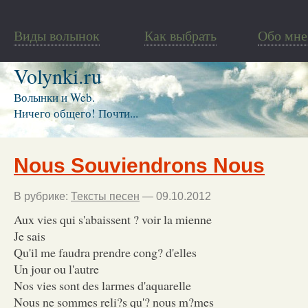
Виды волынок
Как выбрать
Обо мне
Volynki.ru
Волынки и Web.
Ничего общего! Почти...
Nous Souviendrons Nous
В рубрике:
Тексты песен
— 09.10.2012
Aux vies qui s'abaissent ? voir la mienne
Je sais
Qu'il me faudra prendre cong? d'elles
Un jour ou l'autre
Nos vies sont des larmes d'aquarelle
Nous ne sommes reli?s qu'? nous m?mes