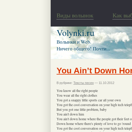
Виды волынок
Как вы
Volynki.ru
Волынки и Web.
Ничего общего! Почти...
You Ain’t Down H
В рубрике:
Тексты песен
— 11.10.2012
You know all the right people
You wear all the right clothes
You got a snappy little sports car all your own
You got the cool conversation on your high tech telep
But you got one little problem, baby
You ain't down him
You ain't down home where the people got their feet 
Down home where there's plenty of love to go 'round
You got the cool conversation on your high tech telep