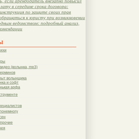
, если арендодатель внезапно повысил
лату в середине срока договора:
инструкция по защите своих прав
обращаться к юристу при возникновении
одным ведомством: подробный анализ,
комендации
ы
тихи
гры
видео (волынка, mp3)
терминов
пыт волынщика
нка и софт
нькая арфа
струменте
пециалистов
понемногу
сен
 прочие
рея