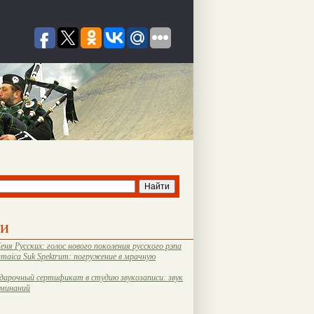
ти
еня Русских: голос нового поколения русского рэпа
amaica Suk Spektrum: погружение в мрачную
дарочный сертификат в студию звукозаписи: звук
оминаний