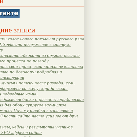
и
ние записи
их: голос нового поколения русского рэпа
k Spektrum: погружение в мрачную
ку
нанимать адвоката из другого региона
ого процесса по разводу
ть свои права, если юрист не выполнил
тва по договору: подробная и
 инструкция
мужья ипотеку после развода, если
оформлена на жену: юридические
и подводные камни
едомления банка о разводе: юридические
я для обоих супругов заемщиков
мино: Почему ошибки в контенте и
ой части сайта часто усиливают друг
зывы, кейсы и результаты учеников
 SEO-эффект сайта