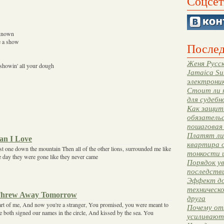
Соцсет
 known
e a show
Послед
Женя Русск
 showin' all your dough
Jamaica Su
электрони
Стоит ли 
для судебн
Как защити
обязательс
пошаговая
Платят ли 
an I Love
квартира 
irst one down the mountain Then all of the other lions, surrounded me like
тонкости 
e day they were gone like they never came
Порядок ув
последстви
Эффект до
техническ
 Threw Away Tomorrow
друга
rt of me, And now you're a stranger, You promised, you were meant to
Почему от
We both signed our names in the circle, And kissed by the sea. You
усиливают