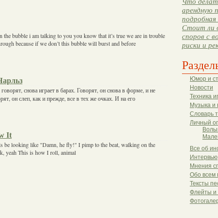
Что делать
арендную п
подробная 
Стоит ли 
in the bubble i am talking to you you know that it’s true we are in trouble
споров с в
hrough because if we don’t this bubble will burst and before
риски и ре
Раздел
Юмор и с
Чарльз
Новости
говорят, снова играет в барах. Говорят, он снова в форме, и не
Техника и
рят, он слеп, как и прежде, все в тех же очках. И на его
Музыка и 
Словарь 
Личный о
Волы
w It
Мале
s be looking like "Damn, he fly!" I pimp to the beat, walking on the
Все об ин
k, yeah This is how I roll, animal
Интервью
Мнения с
Обо всем 
Тексты пе
Флейты и
Фотогале