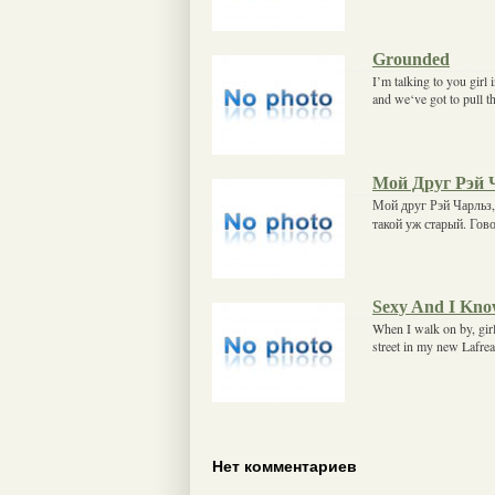
Grounded
I’m talking to you girl 
and we‘ve got to pull t
Мой Друг Рэй 
Мой друг Рэй Чарльз, 
такой уж старый. Гово
Sexy And I Kno
When I walk on by, girl
street in my new Lafrea
Нет комментариев