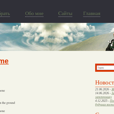
брать
Обо мне
Cайты
Главная
ome
Новос
21.06.2026 -
Ж
hone
14.06.2026 -
J
электронику
4.12.2025 -
По
on the ground
будущих восп
hone