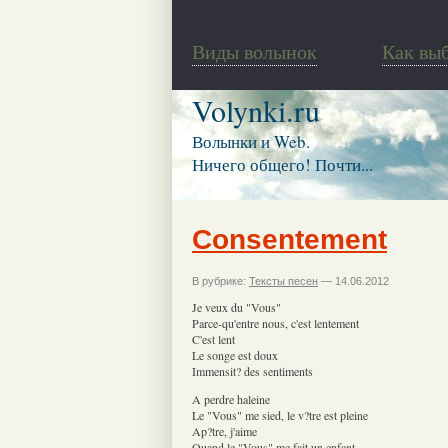
Виды волынок
Как вы
Volynki.ru
Волынки и Web.
Ничего общего! Почти...
Consentement
В рубрике:
Тексты песен
— 14.06.2012
Je veux du "Vous"
Parce-qu'entre nous, c'est lentement
C'est lent
Le songe est doux
Immensit? des sentiments
A perdre haleine
Le "Vous" me sied, le v?tre est pleine
Ap?tre, j'aime
Quand le "Vous" me fait un enfant