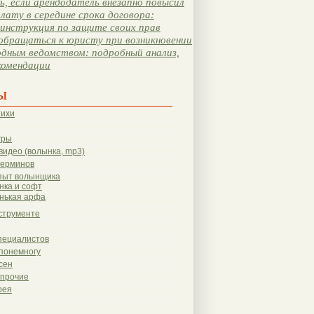
, если арендодатель внезапно повысил
лату в середине срока договора:
инструкция по защите своих прав
обращаться к юристу при возникновении
одным ведомством: подробный анализ,
комендации
ы
тихи
гры
видео (волынка, mp3)
терминов
пыт волынщика
нка и софт
нькая арфа
струменте
пециалистов
понемногу
сен
 прочие
рея