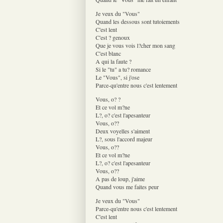
Je veux du "Vous"
Quand les dessous sont tutoiements
C'est lent
C'est ? genoux
Que je vous vois l?cher mon sang
C'est blanc
A qui la faute ?
Si le "tu" a tu? romance
Le "Vous", si j'ose
Parce-qu'entre nous c'est lentement
Vous, o? ?
Et ce vol m?ne
L?, o? c'est l'apesanteur
Vous, o??
Deux voyelles s'aiment
L?, sous l'accord majeur
Vous, o??
Et ce vol m?ne
L?, o? c'est l'apesanteur
Vous, o??
A pas de loup, j'aime
Quand vous me faites peur
Je veux du "Vous"
Parce-qu'entre nous c'est lentement
C'est lent