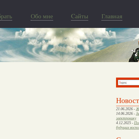
брать
Обо мне
Cайты
Главная
Новос
21.06.2026 -
Ж
14.06.2026 -
J
электронику
4.12.2025 -
По
будущих восп