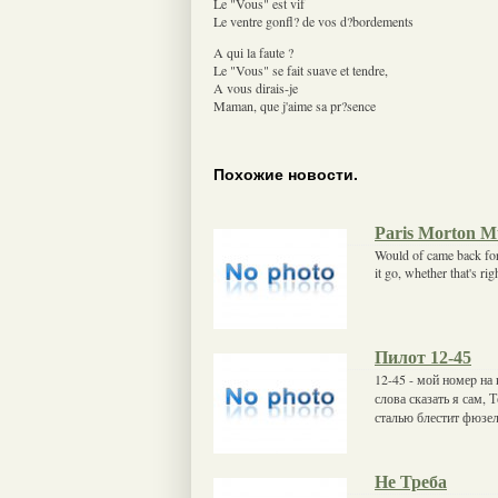
Le "Vous" est vif
Le ventre gonfl? de vos d?bordements
A qui la faute ?
Le "Vous" se fait suave et tendre,
A vous dirais-je
Maman, que j'aime sa pr?sence
Похожие новости.
Paris Morton M
Would of came back for 
it go, whether that's r
Пилот 12-45
12-45 - мой номеp на 
слова сказать я сам, 
сталью блестит фюзел
Не Треба