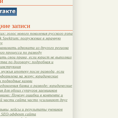
и
ние записи
их: голос нового поколения русского рэпа
k Spektrum: погружение в мрачную
ку
нанимать адвоката из другого региона
ого процесса по разводу
ть свои права, если юрист не выполнил
тва по договору: подробная и
 инструкция
мужья ипотеку после развода, если
оформлена на жену: юридические
и подводные камни
едомления банка о разводе: юридические
я для обоих супругов заемщиков
мино: Почему ошибки в контенте и
ой части сайта часто усиливают друг
зывы, кейсы и результаты учеников
 SEO-эффект сайта