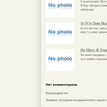
Сльози на вікні, Чи я 
Я бачу тіні крізь тум
забути наш
Se N?o Tem Mar
Se n?o tem mar, vamo p
onda ? se amar, namorar
Не Могу Я Теп
Ты зачем говоришь о 
ты в любви утони моей
Нет комментариев
Комментариев нет.
Извините, обсуждение на данный момент закрыто.