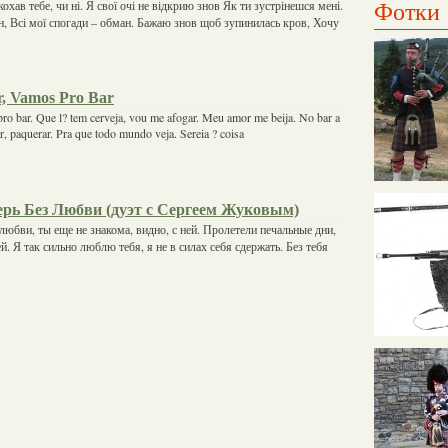
Фотки
кохав тебе, чи ні. Я свої очі не відкрию знов Як ти зустрінешся мені.
ан, Всі мої спогади – обман. Бажаю знов щоб зупинилась кров, Хочу
, Vamos Pro Bar
ro bar. Que l? tem cerveja, vou me afogar. Meu amor me beija. No bar a
, paquerar. Pra que todo mundo veja. Sereia ? coisa
ерь Без Любви (дуэт с Сергеем Жуковым)
любви, ты еще не знакома, видно, с ней. Пролетели печальные дни,
. Я так сильно люблю тебя, я не в силах себя сдержать. Без тебя