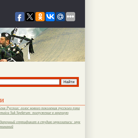
ти
еня Русских: голос нового поколения русского рэпа
amaica Suk Spektrum: погружение в мрачную
дарочный сертификат в студию звукозаписи: звук
оминаний