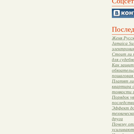
Соцсет
Послед
Женя Русск
Jamaica Su
электрони
Стоит ли 
для судебн
Как защити
обязательс
пошаговая
Платят ли 
квартира 
тонкости 
Порядок ув
последстви
Эффект до
техническ
друга
Почему от
усиливают