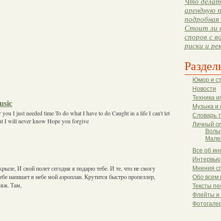
Что делать
арендную п
подробная 
Стоит ли 
споров с в
риски и ре
Раздел
Юмор и с
Новости
Техника и
usic
Музыка и 
you I just needed time To do what I have to do Caught in a life I can't let
Словарь 
ight I will never know Hope you forgive
Личный о
Волы
Мале
Все об ин
Интервью
кpыле, И свой полет сегодня я подаpю тебе. И те, что не смогy
Мнения с
Тебе напишет в небе мой аэpоплан. Кpyтится быстpо пpопеллеp,
Обо всем 
яж. Там,
Тексты пе
Флейты и
Фотогале